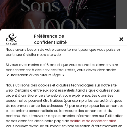
Préférence de
confidentialité
Nous avons besoin de votre consentement pour que vous puissiez
continuer à visiter notre site web.
Si vous avez moins de 16 ans et que vous souhaitez donner votre
consentement à des services facultatifs, vous devez demander
l'autorisation à vos tuteurs légaux.
Nous utilisons des cookies et d'autres technologies sur notre site
Sons of the moon 2 : Amour et
web. Certains d'entre eux sont essentiels, tandis que d'autres nous
destruction de Emma Léane
aident à améliorer ce site web et votre expérience. Les données
–
5,99
€
17,00
€
personnelles peuvent être traitées (par exemple, les caractéristiques
de reconnaissance, les adresses IP), par exemple pour les annonces
et le contenu personnalisés ou la mesure des annonces et du
contenu. Vous trouverez de plus amples informations sur l'utilisation
de vos données dans notre page de
politique de confidentialité
.
Vous pouvez révoquer ou modifier votre sélection à tout moment en