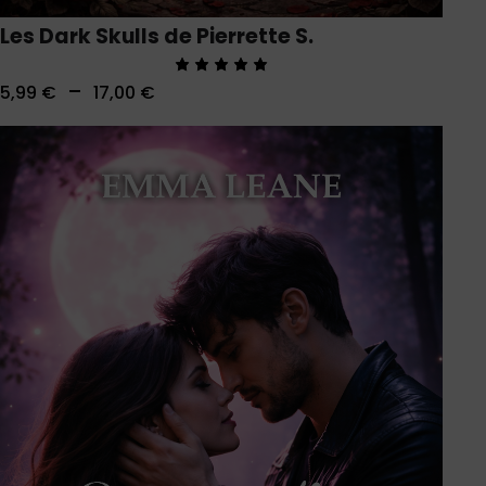
Les Dark Skulls de Pierrette S.
–
5,99
€
17,00
€
Note
5.00
sur 5