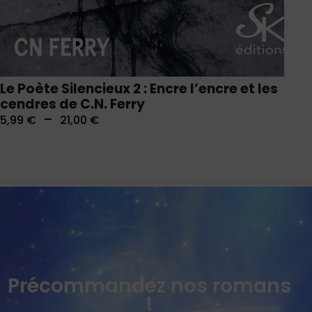
Le Poète Silencieux 2 : Encre l’encre et les
cendres de C.N. Ferry
–
5,99
€
21,00
€
Précommandez nos romans
!