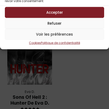
revoir votre consentement.
Titres Similaires
Accepter
Refuser
UP TO
-
Voir les préférences
50%
Cookies
Politique de confidentialité
Eva D.
Sons Of Hell 2 :
Hunter De Eva D.