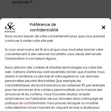
ennemis ?
Tropes & Thématiques :
Préférence de
Romance bikers
confidentialité
Club de motards / culture biker
Nous avons besoin de votre consentement pour que vous puissiez
Héroïne forte mais blessée par son passé
continuer à visiter notre site web.
Héros déterminé / amour obsessionnel
Lutte contre un passé sombre et des
Si vous avez moins de 16 ans et que vous souhaitez donner votre
secrets
consentement à des services facultatifs, vous devez demander
l'autorisation à vos tuteurs légaux.
Sacrifice personnel pour l’amour et la
famille
Nous utilisons des cookies et d'autres technologies sur notre site
Relations complexes et intenses
web. Certains d'entre eux sont essentiels, tandis que d'autres nous
Protection et dévouement
aident à améliorer ce site web et votre expérience. Les données
personnelles peuvent être traitées (par exemple, les
Conflit entre sécurité et amour
caractéristiques de reconnaissance, les adresses IP), par exemple
dangereux
pour les annonces et le contenu personnalisés ou la mesure des
Rédemption et réconciliation
annonces et du contenu. Vous trouverez de plus amples
émotionnelle
informations sur l'utilisation de vos données dans notre page de
politique de confidentialité
. Vous pouvez révoquer ou modifier
votre sélection à tout moment en cliquant en bas à droite pour