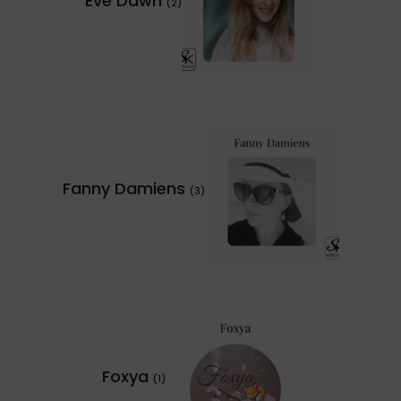
Eve Dawn
(2)
Fanny Damiens
(3)
Foxya
(1)