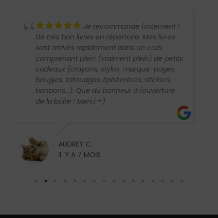
ommande fortement !
Bye Bye de Steff
épertoire. Mes livres
écrit et d'une rare profondeur 
nt dans un colis
relations humaines
iment plein) de petits
ylos, marque-pages,
hémères, stickers,
onheur à l'ouverture
CHRISTIANE B.
IL Y A 1 AN
CONTACT