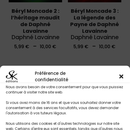
Béryl Moncade 2 :
Béryl Moncade 3 :
l’héritage maudit
La légende des
de Daphné
Payne de Daphné
Lavainne
Lavainne
Daphné Lavainne
Daphné Lavainne
–
–
5,99
€
10,00
€
5,99
€
10,00
€
Préférence de
confidentialité
UP TO
-
47%
Nous avons besoin de votre consentement pour que vous puissiez
continuer à visiter notre site web.
Si vous avez moins de 16 ans et que vous souhaitez donner votre
consentement à des services facultatifs, vous devez demander
l'autorisation à vos tuteurs légaux.
Nous utilisons des cookies et d'autres technologies sur notre site
web. Certains d'entre eux sont essentiels, tandis que d'autres nous