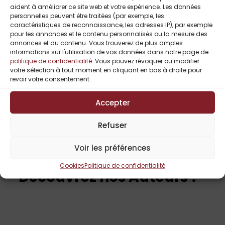
aident à améliorer ce site web et votre expérience. Les données
personnelles peuvent être traitées (par exemple, les
caractéristiques de reconnaissance, les adresses IP), par exemple
pour les annonces et le contenu personnalisés ou la mesure des
Le médaillon aux
annonces et du contenu. Vous trouverez de plus amples
informations sur l'utilisation de vos données dans notre page de
trois vies de
politique de confidentialité
. Vous pouvez révoquer ou modifier
Daphné Lavainne
votre sélection à tout moment en cliquant en bas à droite pour
Daphné Lavainne
revoir votre consentement.
–
5,99
€
10,00
€
Accepter
Refuser
Voir les préférences
Cookies
Politique de confidentialité
Découvrez nos Auteurs !