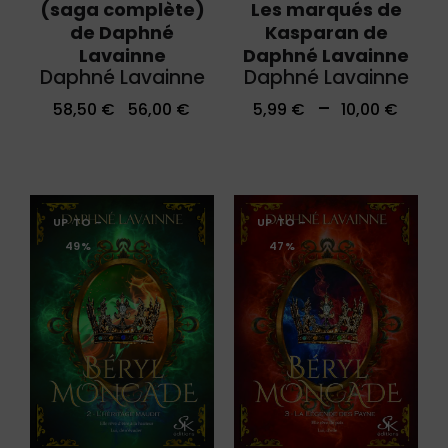
Les marqués de
(saga complète)
Kasparan de
de Daphné
Daphné Lavainne
Lavainne
Daphné Lavainne
Daphné Lavainne
–
5,99
€
10,00
€
58,50
€
56,00
€
UP TO
-
UP TO
-
49%
47%