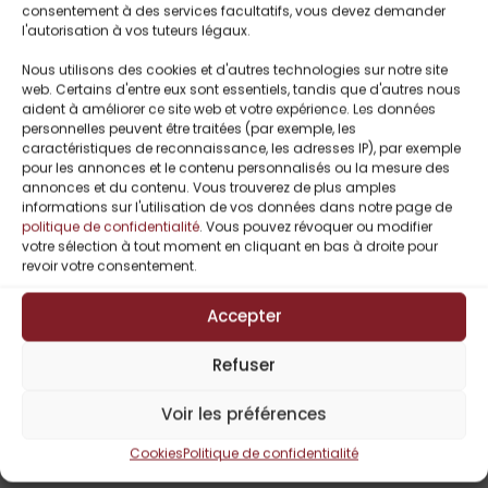
consentement à des services facultatifs, vous devez demander
l'autorisation à vos tuteurs légaux.
Nous utilisons des cookies et d'autres technologies sur notre site
web. Certains d'entre eux sont essentiels, tandis que d'autres nous
aident à améliorer ce site web et votre expérience. Les données
personnelles peuvent être traitées (par exemple, les
caractéristiques de reconnaissance, les adresses IP), par exemple
pour les annonces et le contenu personnalisés ou la mesure des
annonces et du contenu. Vous trouverez de plus amples
informations sur l'utilisation de vos données dans notre page de
politique de confidentialité
. Vous pouvez révoquer ou modifier
Pierrette
votre sélection à tout moment en cliquant en bas à droite pour
revoir votre consentement.
Lavallée/Pierrette S.
Bonus : The
Accepter
Savages Of Hell
De Pierrette
Refuser
Lavallée
0,00
€
Voir les préférences
Cookies
Politique de confidentialité