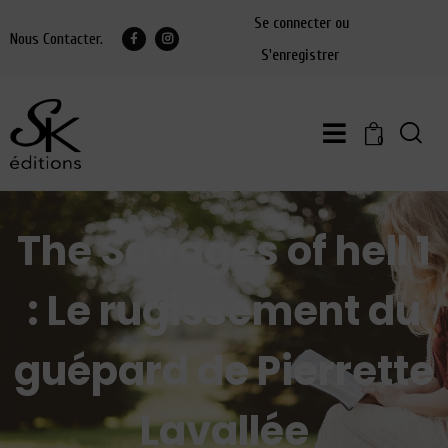
Se connecter ou
Nous Contacter.
S'enregistrer
0
The Savages of hell 1
: Le rugissement du
guépard de Pierrette
Lavallée