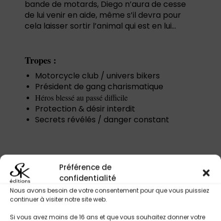
bande de motards, Diego n’aura de cesse
de lui venir en aide, même s’il devra pour
cela laisser sortir l’animal qui est en lui…
Tropes :
Motorcycle club / univers bikers
Président de gang charismatique
Héros blessé au passé difficile
Protection & désir interdit
Secrets révélés / danger constant
Titres Similaires
Préférence de
confidentialité
Nous avons besoin de votre consentement pour que vous puissiez
continuer à visiter notre site web.
Si vous avez moins de 16 ans et que vous souhaitez donner votre