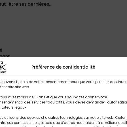
ut-être ses dernières…
i
e
e
t
d
é
s
té
a
rnant
b
e
u
Préférence de confidentialité
s
é
us avons besoin de votre consentement pour que vous puissiez continuer
e
iter notre site web.
,
Titres Similaires
d
vous avez moins de 16 ans et que vous souhaitez donner votre
é
sentement à des services facultatifs, vous devez demander l'autorisatio
 tuteurs légaux.
c
i
s utilisons des cookies et d'autres technologies sur notre site web. Certai
d
ntre eux sont essentiels, tandis que d'autres nous aident à améliorer ce si