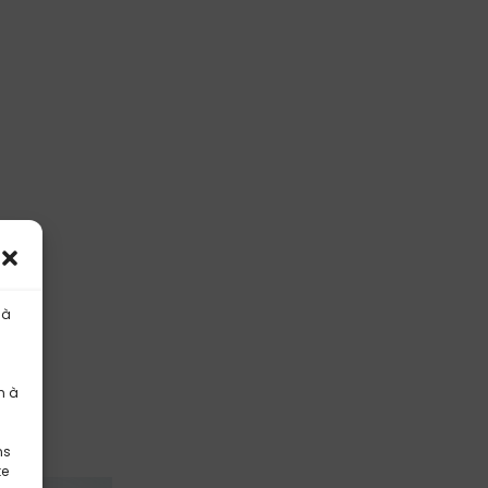
 à
n à
ns
te