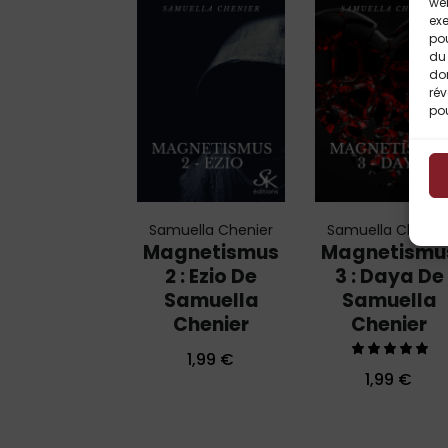
web
exe
po
du 
do
rév
pou
Samuella Chenier
Samuella Chenie
Magnetismus
Magnetismu
2 : Ezio De
3 : Daya De
Samuella
Samuella
Chenier
Chenier
1,99
€
Note
1,99
€
5.00
sur 5