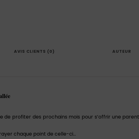
i
q
u
e
o
ù
S
u
AVIS CLIENTS (0)
AUTEUR
l
l
i
v
a
n
allée
e
,
t
de de profiter des prochains mois pour s’offrir une pare
r
a
 rayer chaque point de celle-ci…
h