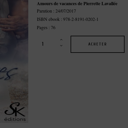
Amours de vacances de Pierrette Lavallée
Parution : 24/07/2017
ISBN ebook : 978-2-8191-0202-1
Pages : 76
U
n
ACHETER
e
r
o
m
a
n
c
e
é
r
o
t