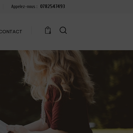
0782547493
Appelez-nous :
CONTACT
0