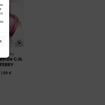
le
t
vos
ite
es
C.N Ferry
um De C.N.
FERRY
1,99
€