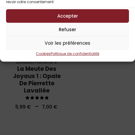
revoir votre consentement.
Accepter
Refuser
Voir les préférences
Cookies
Politique de confidentialité
Pierrette
Lavallée/Pierrette S.
La Meute Des
Joyaux 1 : Opale
De Pierrette
Lavallée
Note
–
5,99
€
7,00
€
5.00
sur 5