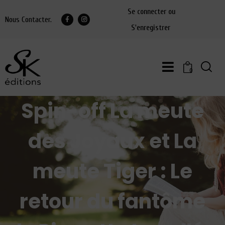
Se connecter ou
Nous Contacter.
S'enregistrer
0
Spin-off La meute
des Joyaux et La
meute Tiger : Le
retour du fantôme