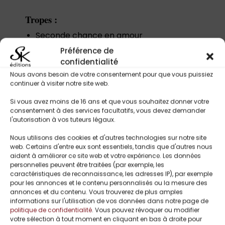
Tropes :
Seconde chance en amour
Deuil et renaissance
Préférence de
Âmes sœurs
confidentialité
Harcèlement et mystère
Nous avons besoin de votre consentement pour que vous puissiez
Héros protecteur
continuer à visiter notre site web.
Secrets du passé
Romance paranormale
Si vous avez moins de 16 ans et que vous souhaitez donner votre
consentement à des services facultatifs, vous devez demander
l'autorisation à vos tuteurs légaux.
Nous utilisons des cookies et d'autres technologies sur notre site
Titres Similaires
web. Certains d'entre eux sont essentiels, tandis que d'autres nous
aident à améliorer ce site web et votre expérience. Les données
personnelles peuvent être traitées (par exemple, les
caractéristiques de reconnaissance, les adresses IP), par exemple
pour les annonces et le contenu personnalisés ou la mesure des
UP TO
-
annonces et du contenu. Vous trouverez de plus amples
55%
informations sur l'utilisation de vos données dans notre page de
politique de confidentialité
. Vous pouvez révoquer ou modifier
votre sélection à tout moment en cliquant en bas à droite pour