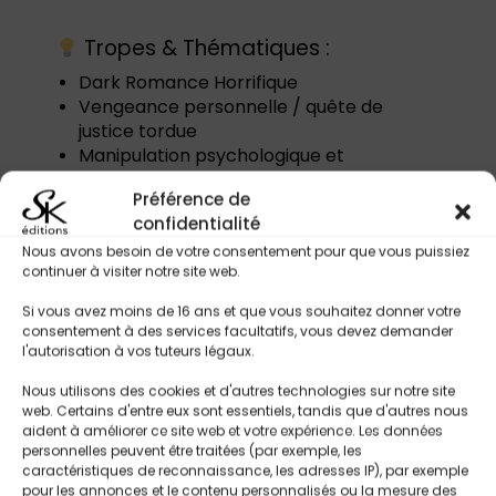
Tropes & Thématiques :
Dark Romance Horrifique
Vengeance personnelle / quête de
justice tordue
Manipulation psychologique et
émotionnelle
Préférence de
Héros (Nate) tourmenté et obsédé
confidentialité
Héroïne fascinée par la mort / complicité
malsaine
Nous avons besoin de votre consentement pour que vous puissiez
continuer à visiter notre site web.
Violence, torture et meurtres
Obsession et dépendance émotionnelle
Si vous avez moins de 16 ans et que vous souhaitez donner votre
Psychologie perturbée / pathologies
consentement à des services facultatifs, vous devez demander
mentales
l'autorisation à vos tuteurs légaux.
Relation toxique et destructrice
Nous utilisons des cookies et d'autres technologies sur notre site
Thèmes très sombres : viol, manipulation
web. Certains d'entre eux sont essentiels, tandis que d'autres nous
mentale, psychose
aident à améliorer ce site web et votre expérience. Les données
Public averti : scènes choquantes et
personnelles peuvent être traitées (par exemple, les
perturbantes
caractéristiques de reconnaissance, les adresses IP), par exemple
pour les annonces et le contenu personnalisés ou la mesure des