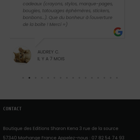
cadeaux (crayons, stylos, marque-pages,
bougies, tatouages éphémères, stickers,
bonbons...). Que du bonheur à l'ouverture
de la boîte ! Merci =)
AUDREY C.
IL Y A 7 MOIS
CONTACT
Boutique des Editions Sharon Kena 3 rue de la source
57340 Morhange France Appelez-nous :
07 82 54 74 93