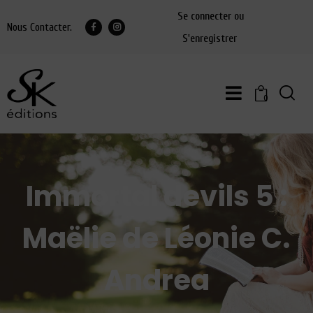
Se connecter ou
Nous Contacter.
S'enregistrer
0
Immortal devils 5 :
Maëlie de Léonie C.
Andrea