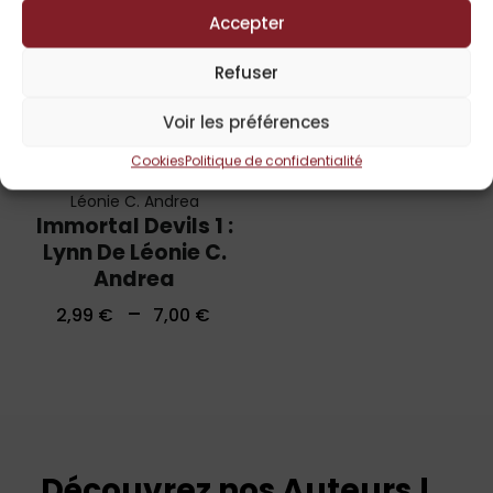
Accepter
Refuser
Voir les préférences
Cookies
Politique de confidentialité
Léonie C. Andrea
Immortal Devils 1 :
Lynn De Léonie C.
Andrea
–
2,99
€
7,00
€
Découvrez nos Auteurs !