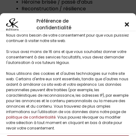
Héroïne brisée / passé d’abus
Reconstruction / résilience
Héros protecteur & marqué par le
Préférence de
sacrifice
confidentialité
Attirance interdite / elle semble
appartenir à un autre
Nous avons besoin de votre consentement pour que vous puissiez
continuer à visiter notre site web.
Club MC soudé / codes de loyauté
Secrets, faux-semblants & tensions
Si vous avez moins de 16 ans et que vous souhaitez donner votre
émotionnelles
consentement à des services facultatifs, vous devez demander
Slow burn chargé de désir
l'autorisation à vos tuteurs légaux.
Nous utilisons des cookies et d'autres technologies sur notre site
web. Certains d'entre eux sont essentiels, tandis que d'autres nous
aident à améliorer ce site web et votre expérience. Les données
Titres Similaires
personnelles peuvent être traitées (par exemple, les
caractéristiques de reconnaissance, les adresses IP), par exemple
pour les annonces et le contenu personnalisés ou la mesure des
annonces et du contenu. Vous trouverez de plus amples
informations sur l'utilisation de vos données dans notre page de
UP TO
-
politique de confidentialité
. Vous pouvez révoquer ou modifier
59%
votre sélection à tout moment en cliquant en bas à droite pour
revoir votre consentement.