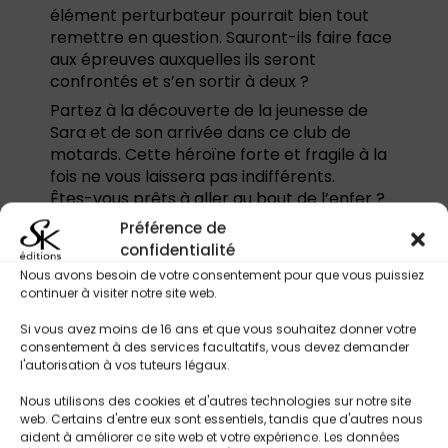
élément perturbateur pourrait bien tout
remettre en question. Sauront-ils faire face
aux épreuves auxquelles ils seront
confrontés et s’en sortir à deux ?
Partez à la découverte de la jeunesse de
Sara et de son arrivée dans ce club de
motards. Cette héroïne forte et fragile à la
fois ne vous laissera pas indifférents.
Êtes-vous prêts à aller au bout de l’enfer ?
Préférence de
confidentialité
Tropes & Thématiques :
Nous avons besoin de votre consentement pour que vous puissiez
continuer à visiter notre site web.
Romance bikers
Amour possessif et séduction fatale
Si vous avez moins de 16 ans et que vous souhaitez donner votre
Traumatisme et guérison émotionnelle
consentement à des services facultatifs, vous devez demander
Enlèvement
l'autorisation à vos tuteurs légaux.
Relations complexes et dynamique de
Nous utilisons des cookies et d'autres technologies sur notre site
pouvoir
web. Certains d'entre eux sont essentiels, tandis que d'autres nous
Révélation de secrets et réconciliation
aident à améliorer ce site web et votre expérience. Les données