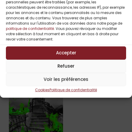
difficile
personnelles peuvent être traitées (par exemple, les
Passion contrariée et désirs conflictuels
caractéristiques de reconnaissance, les adresses IP), par exemple
pour les annonces et le contenu personnalisés ou la mesure des
Héroïne forte et fragile
annonces et du contenu. Vous trouverez de plus amples
Conflit intérieur et libération personnelle
informations sur l'utilisation de vos données dans notre page de
politique de confidentialité
. Vous pouvez révoquer ou modifier
votre sélection à tout moment en cliquant en bas à droite pour
revoir votre consentement.
Titres Similaires
Accepter
Refuser
UP TO
-
59%
Voir les préférences
Cookies
Politique de confidentialité