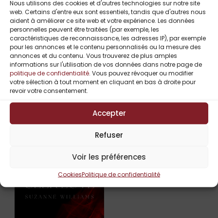
Manipulation et pouvoirs cachés
Nous utilisons des cookies et d'autres technologies sur notre site
web. Certains d'entre eux sont essentiels, tandis que d'autres nous
Conflit interne / Justice et moralité
aident à améliorer ce site web et votre expérience. Les données
Choc des réalités / Idéalisme vs. Réalité
personnelles peuvent être traitées (par exemple, les
Attirance contrariée / Secrets et
caractéristiques de reconnaissance, les adresses IP), par exemple
révélations
pour les annonces et le contenu personnalisés ou la mesure des
annonces et du contenu. Vous trouverez de plus amples
Transformation et rédemption
informations sur l'utilisation de vos données dans notre page de
politique de confidentialité
. Vous pouvez révoquer ou modifier
votre sélection à tout moment en cliquant en bas à droite pour
revoir votre consentement.
Titres Similaires
Accepter
Refuser
Voir les préférences
Cookies
Politique de confidentialité