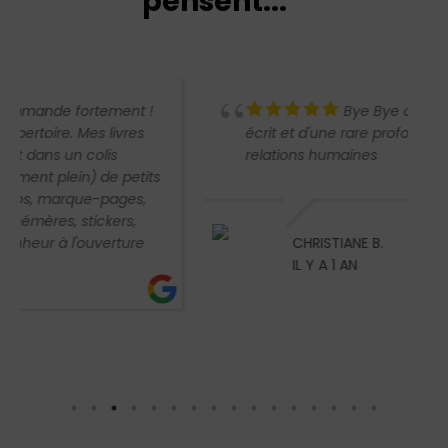
pensent...
Bye Bye de Steff S. super bien
écrit et d'une rare profondeur sur les
relations humaines
CHRISTIANE B.
IL Y A 1 AN
CONTACT