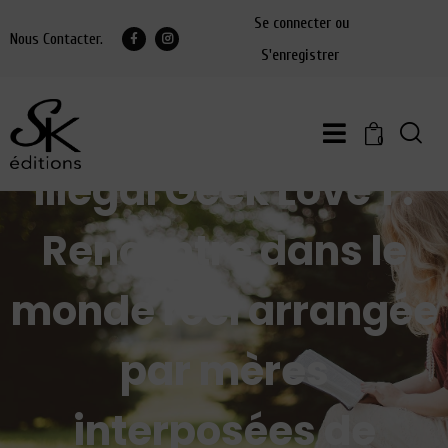
Se connecter ou
Nous Contacter.
S'enregistrer
0
Illegal Geek Love 1 :
Rencontre dans le
monde réel arrangée
par mères
interposées de