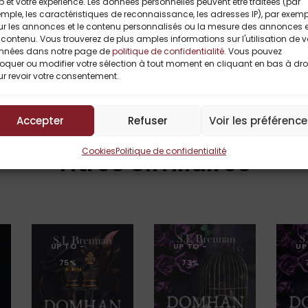
 et votre expérience. Les données personnelles peuvent être traitées (par
onnelle
mple, les caractéristiques de reconnaissance, les adresses IP), par exemp
ur les annonces et le contenu personnalisés ou la mesure des annonces e
sychologie
contenu. Vous trouverez de plus amples informations sur l'utilisation de 
rison
nnées dans notre page de
politique de confidentialité
. Vous pouvez
oquer ou modifier votre sélection à tout moment en cliquant en bas à dro
r revoir votre consentement.
Accepter
Refuser
Voir les préférenc
Cookies
Politique de confidentialité
Titres Similaires
UP TO
-
UP TO
-
UP
75%
73%