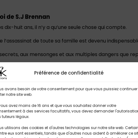
i de S.J Brennan
s dix-huit ans, il n’y a qu’une seule chose qui compte.
 l’assassinat de toute sa famille est devenu indispensable.
secrets, aux mensonges et aux multiples dangers que re
 dans la violence depuis la naissance ? Il y a toujours un p
Préférence de confidentialité
us avons besoin de votre consentement pour que vous puissiez continuer
iter notre site web.
vous avez moins de 16 ans et que vous souhaitez donner votre
ologique
sentement à des services facultatifs, vous devez demander l'autorisatio
de la vérité
 tuteurs légaux.
résoudre
s utilisons des cookies et d'autres technologies sur notre site web. Certai
/ mafia
ntre eux sont essentiels, tandis que d'autres nous aident à améliorer ce si