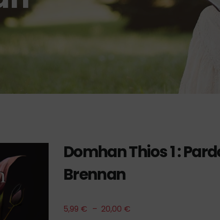
Domhan Thios 1 : Par
Brennan
5,99
€
–
20,00
€