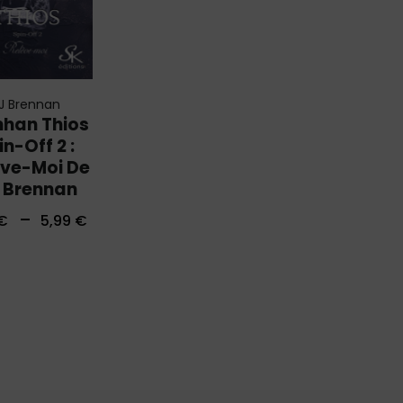
J Brennan
han Thios
in-Off 2 :
ève-Moi De
J Brennan
–
€
5,99
€