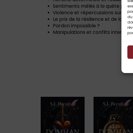
web
Sentiments mêlés à la quête pers
exe
po
Violence et répercussions sur la p
du 
Le prix de la résilience et de la gué
do
Pardon impossible ?
rév
Manipulations et conflits internes
pou