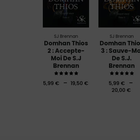
SJ Brennan
SJ Brennan
Domhan Thios
Domhan Thi
2 : Accepte-
3 : Sauve-Mo
Moi De S.J
De S.J.
Brennan
Brennan
Note
Note
–
–
5,99
€
19,50
€
5,99
€
5.00
5.00
20,00
€
sur 5
sur 5