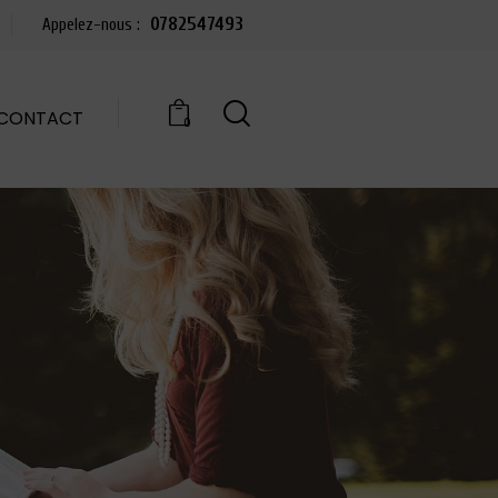
0782547493
Appelez-nous :
CONTACT
0