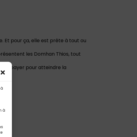
 Et pour ça, elle est prête à tout ou
présentent les Domhan Thios, tout
rix à payer pour atteindre la
 à
n à
ns
te