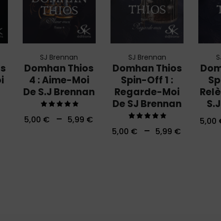
SJ Brennan
SJ Brennan
S
os
Domhan Thios
Domhan Thios
Dom
i
4 : Aime-Moi
Spin-Off 1 :
Sp
De S.J Brennan
Regarde-Moi
Rel
De SJ Brennan
S.
Note
–
5,00
€
5,99
€
5,00
4.00
Note
–
5,00
€
5,99
€
sur 5
4.00
sur 5