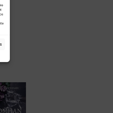
le
t
vos
ite
es
 TO
-
71%