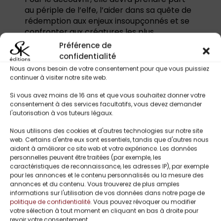
au périple de l’elfe, l’aider dans sa quête de
rédemption aux enjeux insoupçonnés et se
confronter aux créatures les plus
redoutables.
Préférence de
confidentialité
Tropes :
Nous avons besoin de votre consentement pour que vous puissiez
Jeu vidéo / créatures surnaturelles
continuer à visiter notre site web.
Romantasy
Si vous avez moins de 16 ans et que vous souhaitez donner votre
Élue propulsée dans un monde magique
consentement à des services facultatifs, vous devez demander
Mentor mystérieux (elfe archimage)
l'autorisation à vos tuteurs légaux.
Apprentie qui défie les attentes
Nous utilisons des cookies et d'autres technologies sur notre site
Barde en devenir / anti-héroïne drôle et
web. Certains d'entre eux sont essentiels, tandis que d'autres nous
attachante
aident à améliorer ce site web et votre expérience. Les données
Quête de rédemption
personnelles peuvent être traitées (par exemple, les
Doute sur la réalité / frontière rêve-
caractéristiques de reconnaissance, les adresses IP), par exemple
réalité
pour les annonces et le contenu personnalisés ou la mesure des
annonces et du contenu. Vous trouverez de plus amples
Monstres, donjons et magie ancienne
informations sur l'utilisation de vos données dans notre page de
politique de confidentialité
. Vous pouvez révoquer ou modifier
votre sélection à tout moment en cliquant en bas à droite pour
revoir votre consentement.