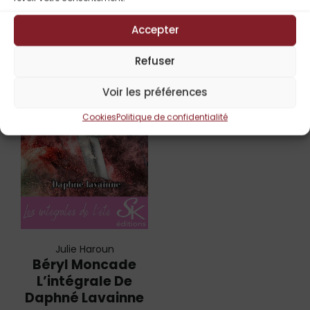
Titres Similaires
Accepter
Refuser
Voir les préférences
Cookies
Politique de confidentialité
Julie Haroun
Béryl Moncade
L’intégrale De
Daphné Lavainne