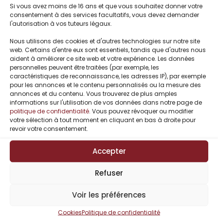
Si vous avez moins de 16 ans et que vous souhaitez donner votre
consentement à des services facultatifs, vous devez demander
l'autorisation à vos tuteurs légaux.
Nous utilisons des cookies et d'autres technologies sur notre site
Sons of Hell
Jeux Malsains
web. Certains d'entre eux sont essentiels, tandis que d'autres nous
aident à améliorer ce site web et votre expérience. Les données
l’intégrale de Eva
saison 1 de C.N.
personnelles peuvent être traitées (par exemple, les
D.
FERRY
caractéristiques de reconnaissance, les adresses IP), par exemple
Eva D.
C.N Ferry
pour les annonces et le contenu personnalisés ou la mesure des
annonces et du contenu. Vous trouverez de plus amples
–
14,99
€
5,99
€
17,00
€
informations sur l'utilisation de vos données dans notre page de
politique de confidentialité
. Vous pouvez révoquer ou modifier
votre sélection à tout moment en cliquant en bas à droite pour
revoir votre consentement.
Accepter
Refuser
Voir les préférences
Cookies
Politique de confidentialité