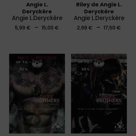
Angie L.
Riley de Angie L.
Deryckère
Deryckère
Angie L.Deryckère
Angie L.Deryckère
–
–
5,99
€
15,00
€
2,99
€
17,50
€
UP TO
-
UP TO
-
50%
50%