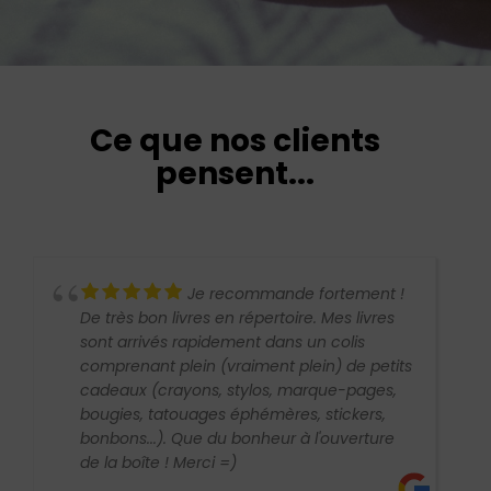
Ce que nos clients
pensent...
de fortement !
Bye Bye de Steff S. s
oire. Mes livres
écrit et d'une rare profondeur sur l
ns un colis
relations humaines
 plein) de petits
 marque-pages,
res, stickers,
r à l'ouverture
CHRISTIANE B.
IL Y A 1 AN