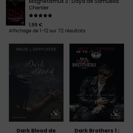
Magnetismus 3 : Daya de Samuella
Chenier
Note
5.00
1,99
€
sur 5
Affichage de 1–12 sur 72 résultats
UP TO
-
50%
Dark Blood de
Dark Brothers 1 :