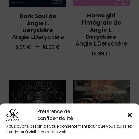
Hamc girl
Dark Soul de
l’intégrale de
Angie L.
Angie L.
Deryckère
Deryckère
Angie L.Deryckère
Angie L.Deryckère
–
5,99
€
16,00
€
14,99
€
Préférence de
confidentialité
Nous avons besoin de votre consentement pour que vous puissiez
continuer à visiter notre site web.