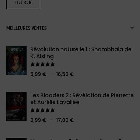
FILTRER
MEILLEURES VENTES
Révolution naturelle 1 : Shambhala de
K. Aisling
Note
5.00
–
5,99
€
16,50
€
sur 5
Les Blooders 2 : Révélation de Pierrette
et Aurélie Lavallée
Note
5.00
–
2,99
€
17,00
€
sur 5