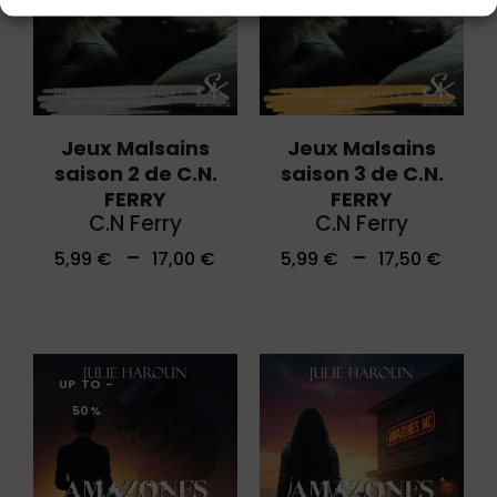
Jeux Malsains
Jeux Malsains
saison 2 de C.N.
saison 3 de C.N.
FERRY
FERRY
C.N Ferry
C.N Ferry
–
–
5,99
€
17,00
€
5,99
€
17,50
€
UP TO
-
50%