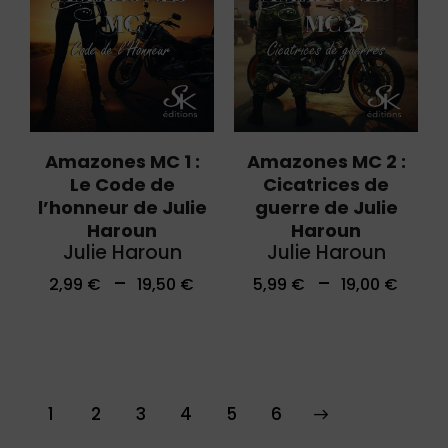
Amazones MC 1 :
Amazones MC 2 :
Le Code de
Cicatrices de
l’honneur de Julie
guerre de Julie
Haroun
Haroun
Julie Haroun
Julie Haroun
–
–
2,99
€
19,50
€
5,99
€
19,00
€
1
2
3
4
→
5
6