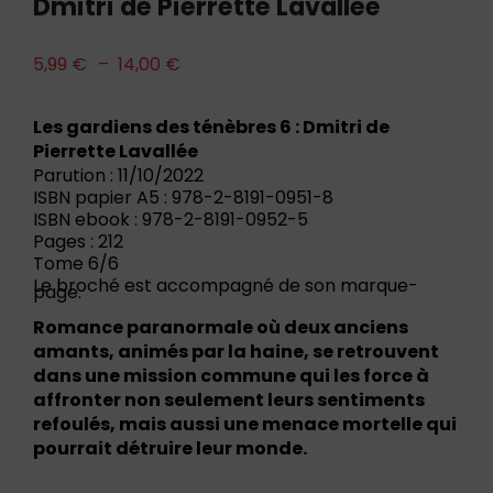
Dmitri de Pierrette Lavallée
5,99
€
–
14,00
€
Les gardiens des ténèbres 6 : Dmitri de
Pierrette Lavallée
Parution : 11/10/2022
ISBN papier A5 : 978-2-8191-0951-8
ISBN ebook : 978-2-8191-0952-5
Pages : 212
Tome 6/6
Le broché est accompagné de son marque-
page.
Romance paranormale où deux anciens
amants, animés par la haine, se retrouvent
dans une mission commune qui les force à
affronter non seulement leurs sentiments
refoulés, mais aussi une menace mortelle qui
pourrait détruire leur monde.