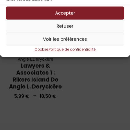
Accepter
Refuser
Voir les préférences
Cookies
Politique de confidentialité
Angie L.Deryckère
Lawyers &
Associates 1 :
Rikers Island De
Angie L. Deryckère
–
5,99
€
18,50
€