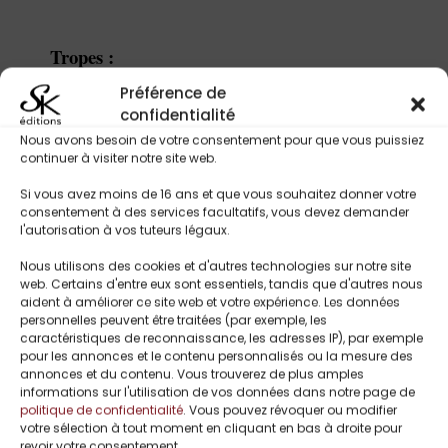
Tropes :
Romance sur fond d’enquête criminelle
Préférence de
Héros avocat en danger
confidentialité
Héroïne liée à un criminel puissant
Nous avons besoin de votre consentement pour que vous puissiez
Double jeu et trahisons
continuer à visiter notre site web.
Tension romantique et méfiance
Si vous avez moins de 16 ans et que vous souhaitez donner votre
Affaires croisées / complot complexe
consentement à des services facultatifs, vous devez demander
Révélations dévastatrices
l'autorisation à vos tuteurs légaux.
Nous utilisons des cookies et d'autres technologies sur notre site
web. Certains d'entre eux sont essentiels, tandis que d'autres nous
aident à améliorer ce site web et votre expérience. Les données
Titres Similaires
personnelles peuvent être traitées (par exemple, les
caractéristiques de reconnaissance, les adresses IP), par exemple
pour les annonces et le contenu personnalisés ou la mesure des
annonces et du contenu. Vous trouverez de plus amples
informations sur l'utilisation de vos données dans notre page de
politique de confidentialité
. Vous pouvez révoquer ou modifier
votre sélection à tout moment en cliquant en bas à droite pour
revoir votre consentement.