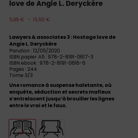
love de Angie L. Deryckère
5,99
€
–
15,50
€
Lawyers & associates 3 : Hostage love de
Angie L. Deryckère
Parution : 12/05/2020
ISBN papier A5 : 978-2-8191-0617-3
ISBN ebook : 978-2-8191-0616-6
Pages : 244
Tome 3/3
Une romance à suspense haletante, où
enquête, séduction et secrets mafieux
s’entrelacent jusqu’à brouiller les lignes
entre le vrai et le faux.
Livre
E-book