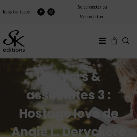
Se connecter ou
Nous Contacter.
S'enregistrer
0
Lawyers &
associates 3 :
Hostage love de
Angie L. Deryckère