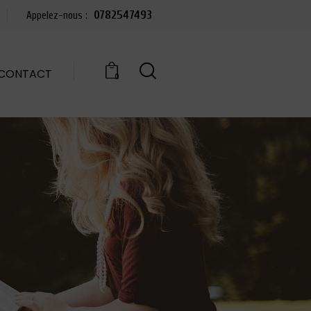
0782547493
Appelez-nous :
CONTACT
0