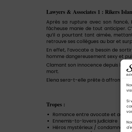
Lawyers & Associates 1 : Rikers Isla
Après sa rupture avec son fiancé, 
fâcheuse manie de tout anticiper. C
qu’il a pourtant tant aimée, mettant
retrouve ses collègues au bar et sur
En effet, l’avocate a besoin de sorti
homme dangereusement sexy et puiss
Clamant son innocence depuis le débu
mort.
Elena sera-t-elle prête à affronter ce
No
vis
Si 
Tropes :
con
vos
Romance entre avocate et accus
Ennemis-to-lovers judiciaire
Nou
Héros mystérieux / condamné à t
d'e