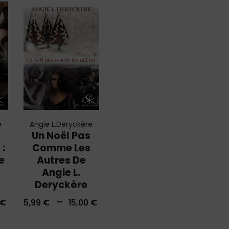
e
Angie L.Deryckère
Un Noël Pas
 :
Comme Les
e
Autres De
Angie L.
Deryckère
–
€
5,99
€
15,00
€