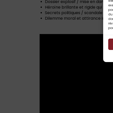
web
Dossier explosif / mise en danger 
exe
Héroïne brillante et rigide qui se li
po
Secrets politiques / scandale publ
du 
Dilemme moral et attirance interd
do
rév
pou