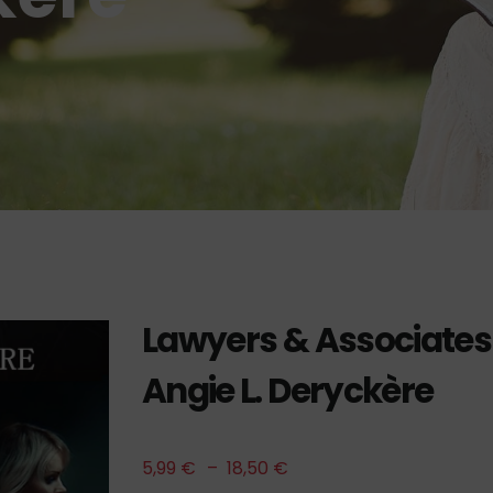
Lawyers & Associates 1
Angie L. Deryckère
5,99
€
–
18,50
€