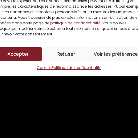
 et votre expérience. Les données personnelles peuvent être traitées (par
de carrière
mple, les caractéristiques de reconnaissance, les adresses IP), par exemp
bère
ur les annonces et le contenu personnalisés ou la mesure des annonces e
ic
contenu. Vous trouverez de plus amples informations sur l'utilisation de 
ite
nnées dans notre page de
politique de confidentialité
. Vous pouvez
oquer ou modifier votre sélection à tout moment en cliquant en bas à dro
r revoir votre consentement.
Accepter
Refuser
Voir les préférenc
Cookies
Politique de confidentialité