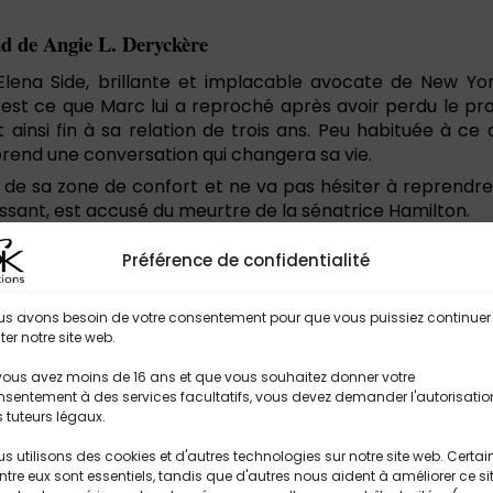
nd de Angie L. Deryckère
Elena Side, brillante et implacable avocate de New Y
’est ce que Marc lui a reproché après avoir perdu le pr
 ainsi fin à sa relation de trois ans. Peu habituée à ce 
prend une conversation qui changera sa vie.
r de sa zone de confort et ne va pas hésiter à reprendre 
ant, est accusé du meurtre de la sénatrice Hamilton.
t malgré les preuves qui l’accablent, il attend désespér
Préférence de confidentialité
 dossier qui risquerait bien de briser sa carrière… ainsi q
us avons besoin de votre consentement pour que vous puissiez continuer
iter notre site web.
vous avez moins de 16 ans et que vous souhaitez donner votre
sentement à des services facultatifs, vous devez demander l'autorisatio
 tuteurs légaux.
é
s utilisons des cookies et d'autres technologies sur notre site web. Certai
ort
ntre eux sont essentiels, tandis que d'autres nous aident à améliorer ce si