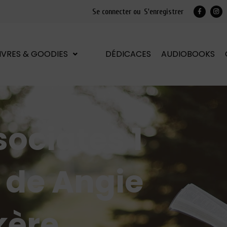
Se connecter ou
S'enregistrer
LIVRES & GOODIES
DÉDICACES
AUDIOBOOKS
ociates 1
d de Angie
kère