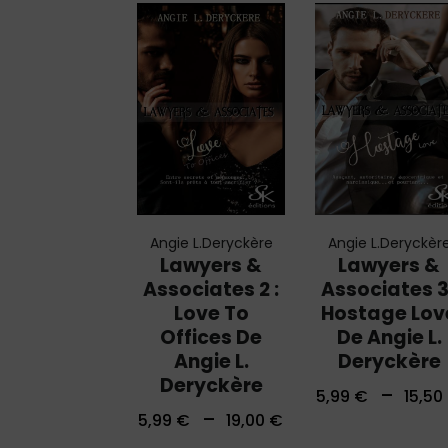
Angie L.Deryckère
Angie L.Deryckèr
Lawyers &
Lawyers &
Associates 2 :
Associates 3
Love To
Hostage Lov
Offices De
De Angie L.
Angie L.
Deryckère
Deryckère
–
5,99
€
15,50
–
5,99
€
19,00
€