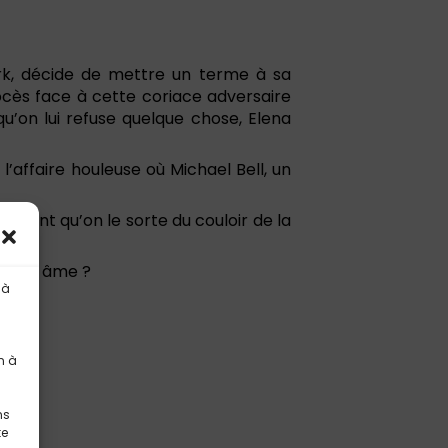
ork, décide de mettre un terme à sa
ocès face à cette coriace adversaire
qu’on lui refuse quelque chose, Elena
l’affaire houleuse où Michael Bell, un
ément qu’on le sorte du couloir de la
ue son âme ?
 à
n à
ns
te