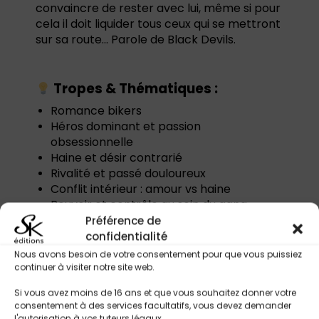
convaincre de rester avec lui, même si pour
cela il doit liquider tous ceux qui se mettront
sur sa route… Parole de Black Devils.
Tropes & Thématiques :
Romance bikers
Héros dominant et passion
obsessionnelle
Haine et désir contrarié
Rivalité et passé douloureux
Conflit intérieur : amour vs haine
Pouvoir et contrôle au sein du gang
Amour interdit ou difficile à avouer
Préférence de
Vengeance et justice personnelle
confidentialité
Réconciliation et rédemption
Nous avons besoin de votre consentement pour que vous puissiez
émotionnelle
continuer à visiter notre site web.
Héros prêt à tout pour récupérer l’amour
Si vous avez moins de 16 ans et que vous souhaitez donner votre
perdu
consentement à des services facultatifs, vous devez demander
l'autorisation à vos tuteurs légaux.