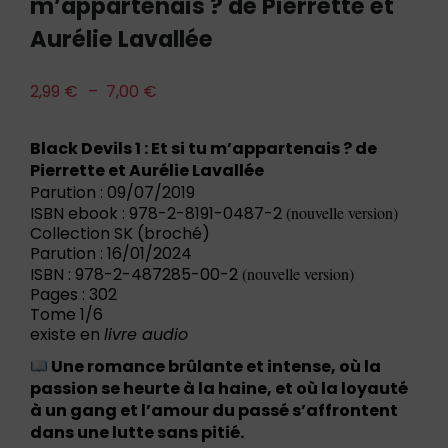
m’appartenais ? de Pierrette et
Aurélie Lavallée
2,99
€
–
7,00
€
Black Devils 1 : Et si tu m’appartenais ? de
Pierrette et Aurélie Lavallée
Parution : 09/07/2019
ISBN ebook : 978-2-8191-0487-2
(nouvelle version)
Collection SK (broché)
Parution : 16/01/2024
ISBN : 978-2-487285-00-2
(nouvelle version)
Pages : 302
Tome 1/6
existe en
livre audio
Une romance brûlante et intense, où la
passion se heurte à la haine, et où la loyauté
à un gang et l’amour du passé s’affrontent
dans une lutte sans pitié.