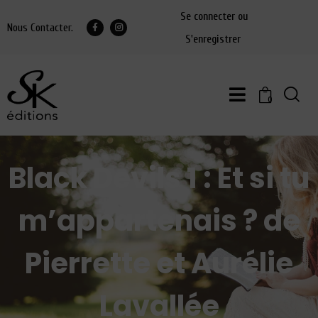
Se connecter ou
Nous Contacter.
S'enregistrer
0
Black Devils 1 : Et si tu
m’appartenais ? de
Pierrette et Aurélie
Lavallée