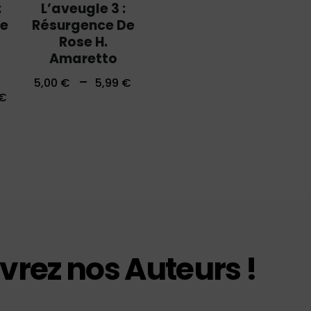
:
L’aveugle 3 :
De
Résurgence De
Rose H.
Amaretto
–
5,00
€
5,99
€
€
rez nos Auteurs !