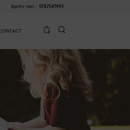
0782547493
Appelez-nous :
CONTACT
0