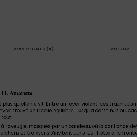
AVIS CLIENTS (0)
AUTEUR
se H. Amaretto
 plus qu’elle ne vit. Entre un foyer violent, des traumatism
avoir trouvé un fragile équilibre… jusqu’à cette nuit où, ca
 tout.
l’aveugle, masqués par un bandeau, où la confiance devi
lations et trahisons s’invitent dans leur histoire, la fron