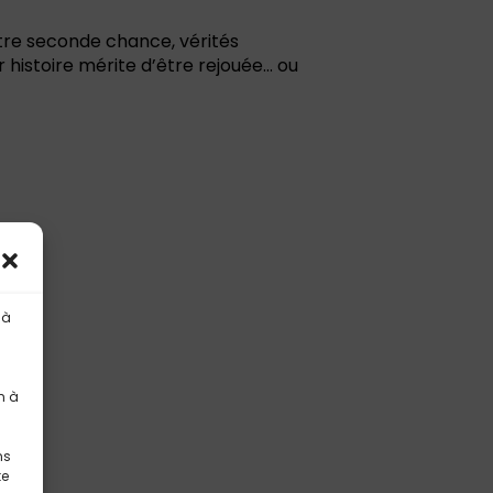
ntre seconde chance, vérités
r histoire mérite d’être rejouée… ou
 à
n à
ns
te