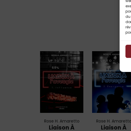
web
exe
po
du 
do
rév
pou
UP TO
-
UP TO
-
68%
68%
Rose H. Amaretto
Rose H. Amarett
Liaison À
Liaison À