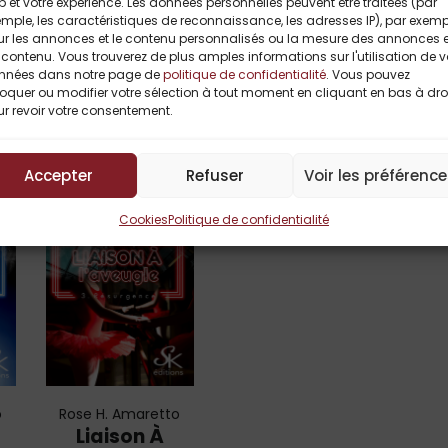
 et votre expérience. Les données personnelles peuvent être traitées (par
mple, les caractéristiques de reconnaissance, les adresses IP), par exemp
ur les annonces et le contenu personnalisés ou la mesure des annonces e
contenu. Vous trouverez de plus amples informations sur l'utilisation de 
Titres Similaires
nnées dans notre page de
politique de confidentialité
. Vous pouvez
oquer ou modifier votre sélection à tout moment en cliquant en bas à dro
r revoir votre consentement.
Accepter
Refuser
Voir les préférenc
UP TO
-
Cookies
Politique de confidentialité
71%
o
Rose H. Amaretto
Liaison À