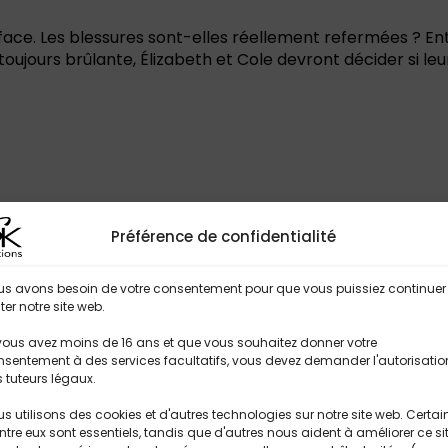
urface. Les blessures sont-elles réellement refermées ? E
oujours brûlante, Élizabeth et Cole devront décider si leu
Préférence de confidentialité
us avons besoin de votre consentement pour que vous puissiez continuer
iter notre site web.
vous avez moins de 16 ans et que vous souhaitez donner votre
sentement à des services facultatifs, vous devez demander l'autorisatio
 tuteurs légaux.
s utilisons des cookies et d'autres technologies sur notre site web. Certai
ntre eux sont essentiels, tandis que d'autres nous aident à améliorer ce si