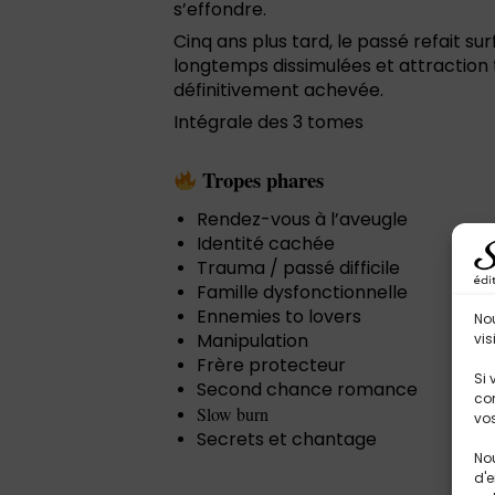
s’effondre.
Cinq ans plus tard, le passé refait s
longtemps dissimulées et attraction t
définitivement achevée.
Intégrale des 3 tomes
Tropes phares
Rendez-vous à l’aveugle
Identité cachée
Trauma / passé difficile
Famille dysfonctionnelle
Ennemies to lovers
No
Manipulation
vis
Frère protecteur
Si 
Second chance romance
con
Slow burn
vos
Secrets et chantage
Nou
d'e