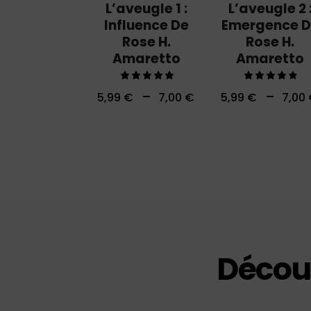
L’aveugle 1 :
L’aveugle 2 
Influence De
Emergence 
Rose H.
Rose H.
Amaretto
Amaretto
Note
Note
–
–
5,99
€
7,00
€
5,99
€
7,00
5.00
4.00
sur 5
sur 5
Découv