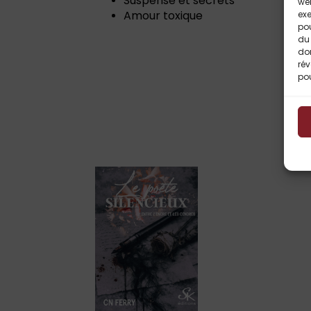
Suspense et secrets
web
Amour toxique
exe
po
du 
do
rév
pou