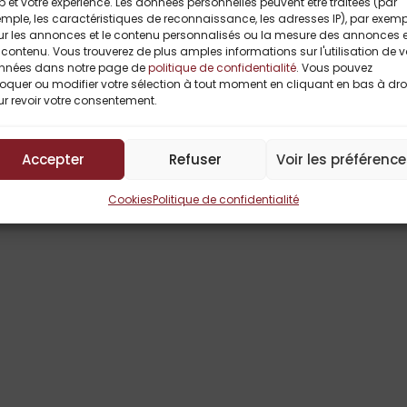
 et votre expérience. Les données personnelles peuvent être traitées (par
mple, les caractéristiques de reconnaissance, les adresses IP), par exemp
ur les annonces et le contenu personnalisés ou la mesure des annonces e
contenu. Vous trouverez de plus amples informations sur l'utilisation de 
nnées dans notre page de
politique de confidentialité
. Vous pouvez
oquer ou modifier votre sélection à tout moment en cliquant en bas à dro
r revoir votre consentement.
Titres Similaires
Accepter
Refuser
Voir les préférenc
Cookies
Politique de confidentialité