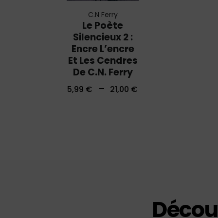
C.N Ferry
Le Poète
Silencieux 2 :
Encre L’encre
Et Les Cendres
De C.N. Ferry
–
5,99
€
21,00
€
Découv