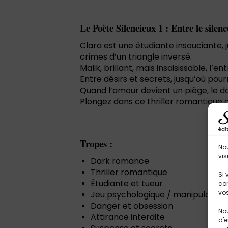
Le Poète Silencieux 1 : Entre le silenc
Clara est une étudiante insouciante, 
crimes d’un triangle inversé.
Malik, brillant, mais insaisissable, l
Entre désirs et secrets, jusqu’où pou
Quand l’amour devient un piège, le 
Plongez dans ce thriller romantique où
Tropes :
No
vis
Dark romance
Thriller romantique
Si 
Étudiante et tueur
con
vos
Jeu psychologique / manipulation
Danger et obsession
Nou
Attirance interdite
d'e