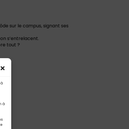
rôde sur le campus, signant ses
tion s’entrelacent.
re tout ?
 à
n à
ns
te