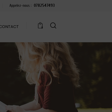
0782547493
Appelez-nous :
CONTACT
0