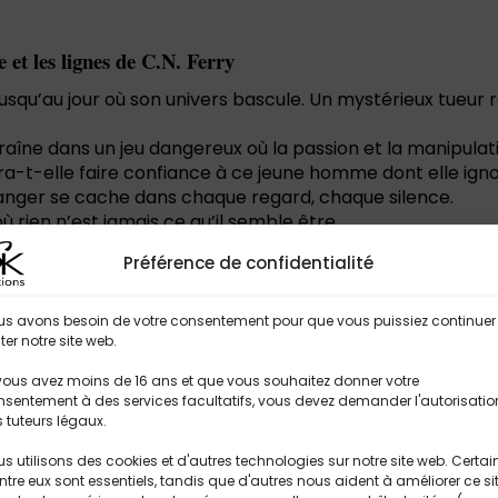
e et les lignes de C.N. Ferry
jusqu’au jour où son univers bascule. Un mystérieux tueur 
’entraîne dans un jeu dangereux où la passion et la manipula
rra-t-elle faire confiance à ce jeune homme dont elle igno
danger se cache dans chaque regard, chaque silence.
 rien n’est jamais ce qu’il semble être.
Préférence de confidentialité
us avons besoin de votre consentement pour que vous puissiez continuer
iter notre site web.
vous avez moins de 16 ans et que vous souhaitez donner votre
sentement à des services facultatifs, vous devez demander l'autorisatio
 tuteurs légaux.
s utilisons des cookies et d'autres technologies sur notre site web. Certai
ntre eux sont essentiels, tandis que d'autres nous aident à améliorer ce si