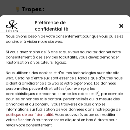
Tropes :
Romantasy
Préférence de
Ex-partenaires qui se retrouvent
confidentialité
Désir refoulé
Nous avons besoin de votre consentement pour que vous puissiez
Conflit intérieur
continuer à visiter notre site web.
Obstacles familiaux et sociaux
Romance interclasses
Si vous avez moins de 16 ans et que vous souhaitez donner votre
consentement à des services facultatifs, vous devez demander
l'autorisation à vos tuteurs légaux.
Nous utilisons des cookies et d'autres technologies sur notre site
Titres Similaires
web. Certains d'entre eux sont essentiels, tandis que d'autres nous
aident à améliorer ce site web et votre expérience. Les données
personnelles peuvent être traitées (par exemple, les
caractéristiques de reconnaissance, les adresses IP), par exemple
pour les annonces et le contenu personnalisés ou la mesure des
annonces et du contenu. Vous trouverez de plus amples
informations sur l'utilisation de vos données dans notre page de
politique de confidentialité
. Vous pouvez révoquer ou modifier
votre sélection à tout moment en cliquant en bas à droite pour
revoir votre consentement.