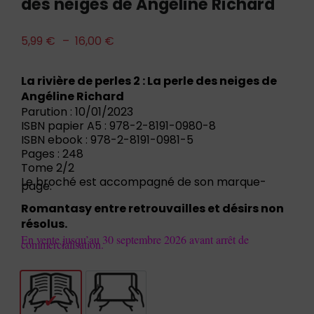
des neiges de Angéline Richard
5,99
€
–
16,00
€
La rivière de perles 2 : La perle des neiges de
Angéline Richard
Parution : 10/01/2023
ISBN papier A5 : 978-2-8191-0980-8
ISBN ebook : 978-2-8191-0981-5
Pages : 248
Tome 2/2
Le broché est accompagné de son marque-
page.
Romantasy entre retrouvailles et désirs non
résolus.
En vente jusqu’au 30 septembre 2026 avant arrêt de
commercialisation.
Livre
E-book