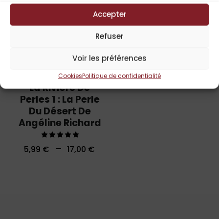
Accepter
Refuser
Voir les préférences
Cookies
Politique de confidentialité
Angéline Richard
La Rivière De
Perles 1 : La Perle
Du Désert De
Angéline Richard
Note
–
5,99
€
17,00
€
5.00
sur 5