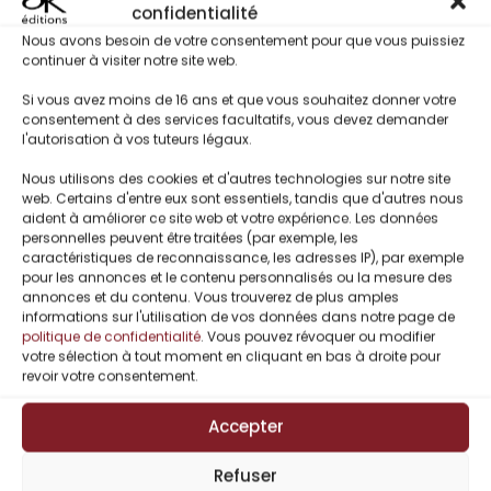
confidentialité
Nous avons besoin de votre consentement pour que vous puissiez
Tropes :
continuer à visiter notre site web.
Survivante de violences conjugales
Si vous avez moins de 16 ans et que vous souhaitez donner votre
Reconstruction personnelle
consentement à des services facultatifs, vous devez demander
Nouvelle chance en amour
l'autorisation à vos tuteurs légaux.
Passé qui rattrape l’héroïne
Nous utilisons des cookies et d'autres technologies sur notre site
Suspense psychologique / danger latent
web. Certains d'entre eux sont essentiels, tandis que d'autres nous
aident à améliorer ce site web et votre expérience. Les données
personnelles peuvent être traitées (par exemple, les
caractéristiques de reconnaissance, les adresses IP), par exemple
pour les annonces et le contenu personnalisés ou la mesure des
Titres Similaires
annonces et du contenu. Vous trouverez de plus amples
informations sur l'utilisation de vos données dans notre page de
politique de confidentialité
. Vous pouvez révoquer ou modifier
votre sélection à tout moment en cliquant en bas à droite pour
revoir votre consentement.
Accepter
Refuser