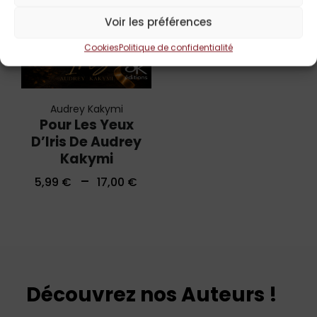
Voir les préférences
Cookies
Politique de confidentialité
Audrey Kakymi
Pour Les Yeux
D’Iris De Audrey
Kakymi
–
5,99
€
17,00
€
Découvrez nos Auteurs !