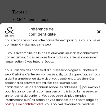
Tropes :
MC / bikers romance
Parent célibataire
Préférence de
Femme en fuite
confidentialité
Nouveau départ
Nous avons besoin de votre consentement pour que vous puissiez
Héros dangereux mais protecteur
continuer à visiter notre site web.
Passé qui refait surface
Suspense romantique
Si vous avez moins de 16 ans et que vous souhaitez donner votre
Attraction intense
consentement à des services facultatifs, vous devez demander
l'autorisation à vos tuteurs légaux.
Protection et survie
Secrets et menace
Nous utilisons des cookies et d'autres technologies sur notre site
web. Certains d'entre eux sont essentiels, tandis que d'autres nous
aident à améliorer ce site web et votre expérience. Les données
personnelles peuvent être traitées (par exemple, les
caractéristiques de reconnaissance, les adresses IP), par exemple
pour les annonces et le contenu personnalisés ou la mesure des
Titres Similaires
annonces et du contenu. Vous trouverez de plus amples
informations sur l'utilisation de vos données dans notre page de
politique de confidentialité
. Vous pouvez révoquer ou modifier