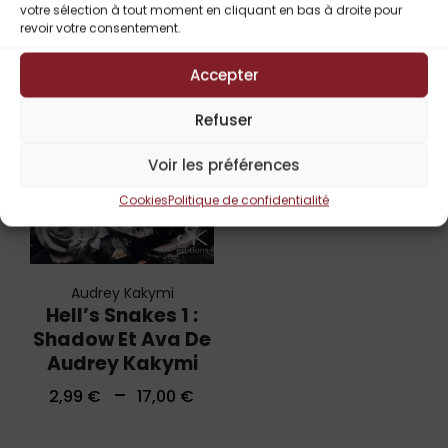
votre sélection à tout moment en cliquant en bas à droite pour
revoir votre consentement.
UP TO
-
50%
Accepter
Refuser
Voir les préférences
Cookies
Politique de confidentialité
Audrey Kakymi
Hell’s Snakes 1 :
Shadow Et Ava De
Audrey Kakymi
–
2,99
€
17,00
€