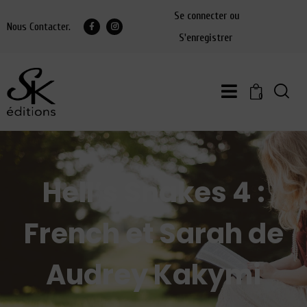
Se connecter ou
Nous Contacter.
S'enregistrer
0
Hell’s Snakes 4 :
French et Sarah de
Audrey Kakymi