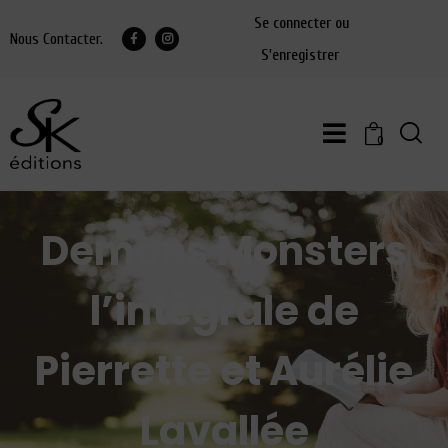
Se connecter ou
Nous Contacter.
S'enregistrer
0
Demons Monsters
l’intégrale de
Pierrette et Aurélie
Lavallée