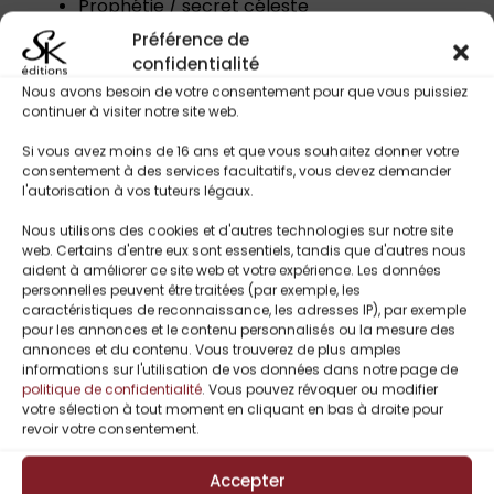
Prophétie / secret céleste
Créatures surnaturelles
Préférence de
Guerre entre forces occultes
confidentialité
Héroïnes fortes
Nous avons besoin de votre consentement pour que vous puissiez
continuer à visiter notre site web.
Si vous avez moins de 16 ans et que vous souhaitez donner votre
Titres Similaires
consentement à des services facultatifs, vous devez demander
l'autorisation à vos tuteurs légaux.
Nous utilisons des cookies et d'autres technologies sur notre site
web. Certains d'entre eux sont essentiels, tandis que d'autres nous
UP TO
-
aident à améliorer ce site web et votre expérience. Les données
54%
personnelles peuvent être traitées (par exemple, les
caractéristiques de reconnaissance, les adresses IP), par exemple
pour les annonces et le contenu personnalisés ou la mesure des
annonces et du contenu. Vous trouverez de plus amples
informations sur l'utilisation de vos données dans notre page de
politique de confidentialité
. Vous pouvez révoquer ou modifier
votre sélection à tout moment en cliquant en bas à droite pour
revoir votre consentement.
Accepter