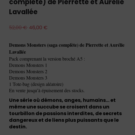
complète) de Pierrette et Aurélie
Lavallée
52,00
€
46,00
€
Demons Monsters (saga complète) de Pierrette et Aurélie
Lavallée
Pack comprenant la version broché A5 :
Demons Monsters 1
Demons Monsters 2
Demons Monsters 3
1 Tote-bag (design aléatoire)
En vente jusqu’à épuisement des stocks.
Une série où démons, anges, humains… et
même une succube se croisent dans un
tourbillon de passions interdites, de secrets
dangereux et de liens plus puissants que le
destin.