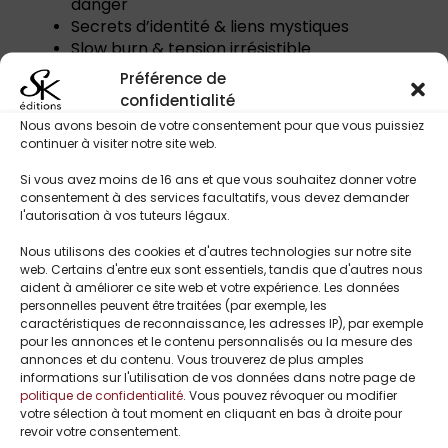
danger
Secrets d’identité & liens mystiques
Slow burn & tension irrésistible
Monde surnaturel caché aux humains
Préférence de
Destin, prophétie & choix impossibles
confidentialité
Seconde chance en amour
Nous avons besoin de votre consentement pour que vous puissiez
Sauvetage, protection & sacrifice
continuer à visiter notre site web.
Si vous avez moins de 16 ans et que vous souhaitez donner votre
consentement à des services facultatifs, vous devez demander
l'autorisation à vos tuteurs légaux.
Titres Similaires
Nous utilisons des cookies et d'autres technologies sur notre site
web. Certains d'entre eux sont essentiels, tandis que d'autres nous
aident à améliorer ce site web et votre expérience. Les données
UP TO
-
personnelles peuvent être traitées (par exemple, les
caractéristiques de reconnaissance, les adresses IP), par exemple
54%
pour les annonces et le contenu personnalisés ou la mesure des
annonces et du contenu. Vous trouverez de plus amples
informations sur l'utilisation de vos données dans notre page de
politique de confidentialité
. Vous pouvez révoquer ou modifier
votre sélection à tout moment en cliquant en bas à droite pour
revoir votre consentement.