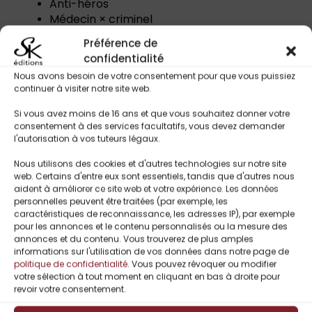
Anti-héros
Médecin × criminel
Rédemption
Préférence de
Vengeance
confidentialité
Frères soudés
Nous avons besoin de votre consentement pour que vous puissiez
Violence et trahison
continuer à visiter notre site web.
Amour contre le chaos
Héroïne forte face à un homme brisé
Si vous avez moins de 16 ans et que vous souhaitez donner votre
consentement à des services facultatifs, vous devez demander
l'autorisation à vos tuteurs légaux.
Nous utilisons des cookies et d'autres technologies sur notre site
web. Certains d'entre eux sont essentiels, tandis que d'autres nous
aident à améliorer ce site web et votre expérience. Les données
Titres Similaires
personnelles peuvent être traitées (par exemple, les
caractéristiques de reconnaissance, les adresses IP), par exemple
pour les annonces et le contenu personnalisés ou la mesure des
annonces et du contenu. Vous trouverez de plus amples
UP TO
-
informations sur l'utilisation de vos données dans notre page de
politique de confidentialité
. Vous pouvez révoquer ou modifier
50%
votre sélection à tout moment en cliquant en bas à droite pour
revoir votre consentement.