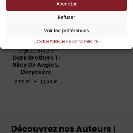
Accepter
Refuser
Voir les préférences
Cookies
Politique de confidentialité
Angie L.Deryckère
Dark Brothers 1 :
Riley De Angie L.
Deryckère
–
2,99
€
17,50
€
Découvrez nos Auteurs !