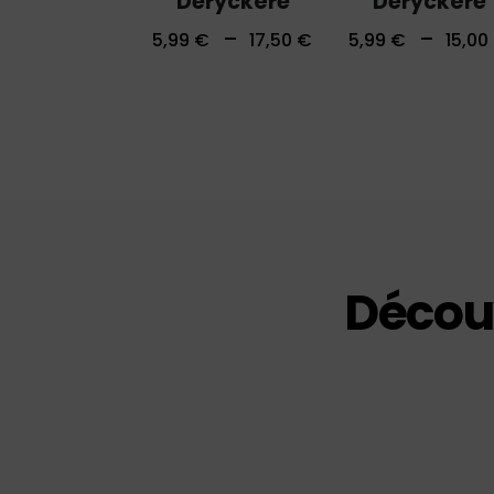
Deryckère
Deryckère
–
–
5,99
€
17,50
€
5,99
€
15,00
Découv