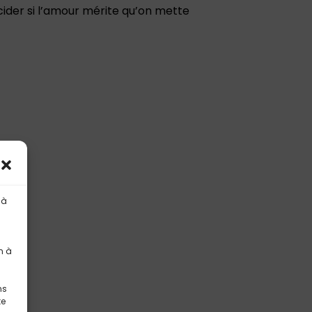
cider si l’amour mérite qu’on mette
 à
n à
ns
te