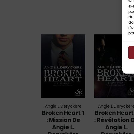
web
exe
po
du 
do
rév
pou
Angie L.Deryckère
Angie L.Deryckèr
Broken Heart 1
Broken Heart
: Mission De
: Révélation 
Angie L.
Angie L.