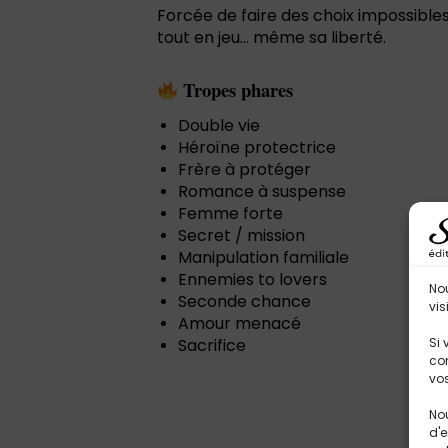
Forcée de faire des choix impossibles
tout en jeu… même sa liberté.
Tropes phares
Double vie
Héroïne protectrice
Frère à protéger
Romance à suspense
Femme forte
Secret / mission
Manipulation familiale
Ennemies to lovers
No
Seconde chance
vis
Amour menacé
Sacrifice
Si 
con
vos
Nou
d'e