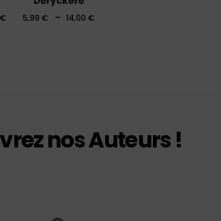
Deryckère
–
€
5,99
€
14,00
€
rez nos Auteurs !