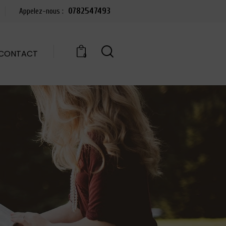
0782547493
Appelez-nous :
CONTACT
0