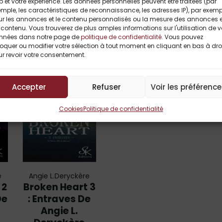
 et votre expérience. Les données personnelles peuvent être traitées (par
Titres Similaires
mple, les caractéristiques de reconnaissance, les adresses IP), par exemp
ur les annonces et le contenu personnalisés ou la mesure des annonces e
contenu. Vous trouverez de plus amples informations sur l'utilisation de 
nnées dans notre page de
politique de confidentialité
. Vous pouvez
oquer ou modifier votre sélection à tout moment en cliquant en bas à dro
r revoir votre consentement.
Accepter
Refuser
Voir les préférenc
Cookies
Politique de confidentialité
e
Angie L.Deryckère
 2
Broken Heart 3
De
: Entraves De
Angie L.