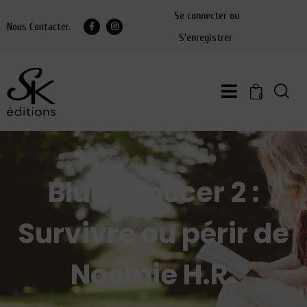
Se connecter ou
Nous Contacter.
S'enregistrer
0
Blues Soccer 2 :
Survivre ou périr de
Noémie H.R.