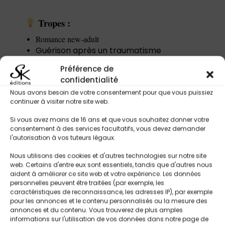
Tropes :
Romance new-adult
Guérison après un traumatisme
Colocation
Préférence de
Amour improbable
confidentialité
Secondes chances
Nous avons besoin de votre consentement pour que vous puissiez
Deux âmes perdues qui se rencontrent
continuer à visiter notre site web.
Évolution personnelle
Si vous avez moins de 16 ans et que vous souhaitez donner votre
consentement à des services facultatifs, vous devez demander
l'autorisation à vos tuteurs légaux.
Nous utilisons des cookies et d'autres technologies sur notre site
web. Certains d'entre eux sont essentiels, tandis que d'autres nous
aident à améliorer ce site web et votre expérience. Les données
personnelles peuvent être traitées (par exemple, les
caractéristiques de reconnaissance, les adresses IP), par exemple
pour les annonces et le contenu personnalisés ou la mesure des
annonces et du contenu. Vous trouverez de plus amples
informations sur l'utilisation de vos données dans notre page de