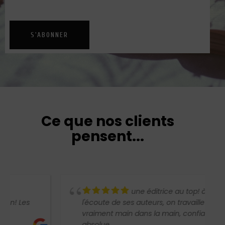
confidentialité
S'ABONNER
Ce que nos clients
pensent...
une éditrice au top! à
l'écoute de ses auteurs, on travaille
vraiment main dans la main, confiance
absolue.