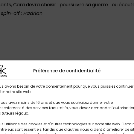
nts, Cara devra choisir : poursuivre sa guerre… ou écout
spin-off : Hadrian
Préférence de confidentialité
us avons besoin de votre consentement pour que vous puissiez continuer
iter notre site web.
vous avez moins de 16 ans et que vous souhaitez donner votre
sentement à des services facultatifs, vous devez demander l'autorisatio
 tuteurs légaux.
s utilisons des cookies et d'autres technologies sur notre site web. Certai
ntre eux sont essentiels, tandis que d'autres nous aident à améliorer ce si