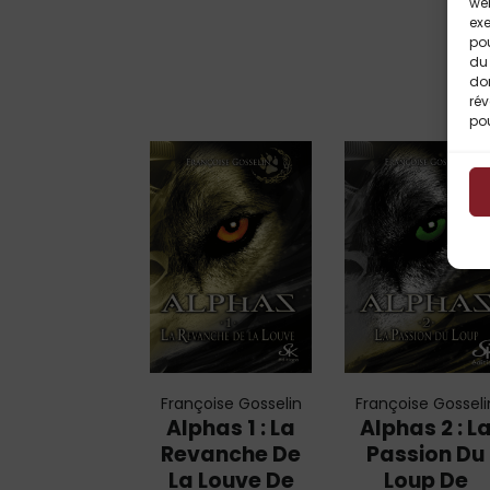
web
exe
po
du 
do
rév
pou
Françoise Gosselin
Françoise Gosseli
Alphas 1 : La
Alphas 2 : L
Revanche De
Passion Du
La Louve De
Loup De