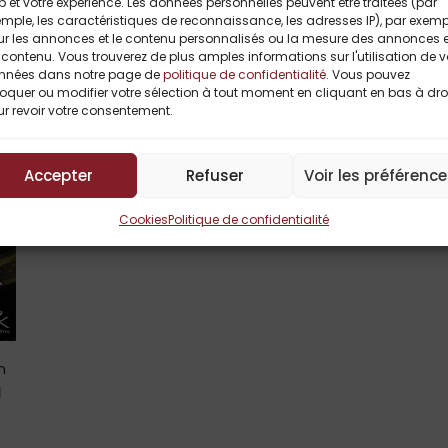
 et votre expérience. Les données personnelles peuvent être traitées (par
mple, les caractéristiques de reconnaissance, les adresses IP), par exemp
Titres Similaires
ur les annonces et le contenu personnalisés ou la mesure des annonces e
contenu. Vous trouverez de plus amples informations sur l'utilisation de 
nnées dans notre page de
politique de confidentialité
. Vous pouvez
oquer ou modifier votre sélection à tout moment en cliquant en bas à dro
r revoir votre consentement.
Accepter
Refuser
Voir les préférenc
Cookies
Politique de confidentialité
n
a