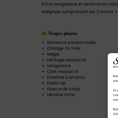
Entre vengeance et sentiments naissa
Intégrale comprenant les 2 tomes + 
Tropes phares
Romance paranormale
Change-formes
Magie
Héritage ancestral
Vengeance
Clan massacré
No
Ennemis à amants
vis
Destin lié
Guerre de clans
Si 
Héroïne forte
con
vos
Nou
d'e