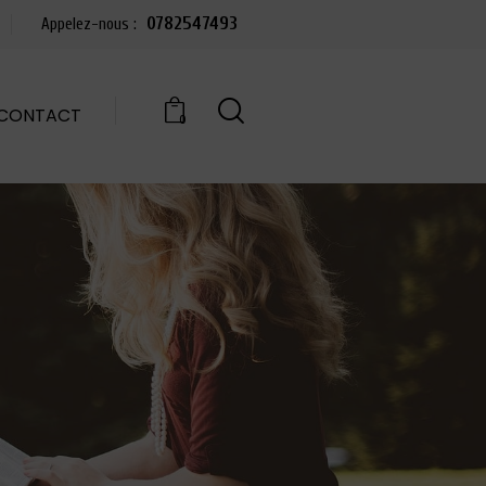
0782547493
Appelez-nous :
CONTACT
0