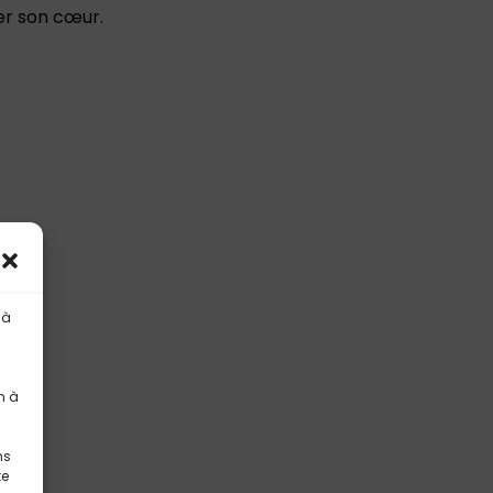
er son cœur.
 à
n à
ns
te