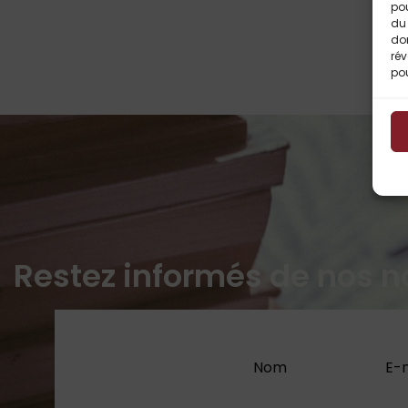
po
du 
do
rév
pou
Restez informés de nos n