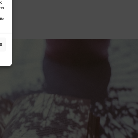
t
vos
ite
es