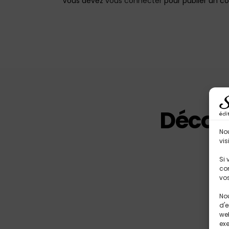
Vous devez
vous connecter
pour publier un c
Découv
No
vis
Si 
con
vos
Nou
d'e
web
exe