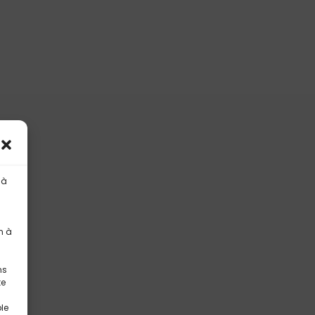
 à
n à
ns
te
le