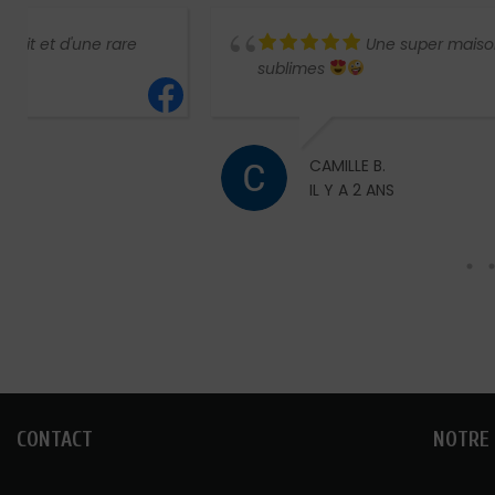
Une super maison d’édition ! Les livres 
sublimes
CAMILLE B.
IL Y A 2 ANS
CONTACT
NOTRE 