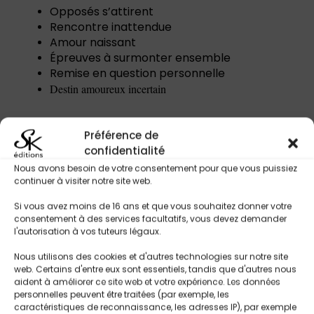
Opposés s’attirent
Rencontre inattendue
Amour naissant
Épreuves à surmonter ensemble
Remise en question personnelle
Destin amoureux incertain
Préférence de
Titres Similaires
confidentialité
Nous avons besoin de votre consentement pour que vous puissiez
continuer à visiter notre site web.
Si vous avez moins de 16 ans et que vous souhaitez donner votre
consentement à des services facultatifs, vous devez demander
l'autorisation à vos tuteurs légaux.
Nous utilisons des cookies et d'autres technologies sur notre site
web. Certains d'entre eux sont essentiels, tandis que d'autres nous
aident à améliorer ce site web et votre expérience. Les données
personnelles peuvent être traitées (par exemple, les
caractéristiques de reconnaissance, les adresses IP), par exemple