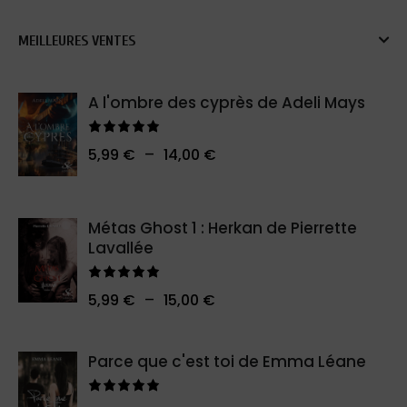
MEILLEURES VENTES
A l'ombre des cyprès de Adeli Mays
Note
5.00
–
5,99
€
14,00
€
sur 5
Métas Ghost 1 : Herkan de Pierrette
Lavallée
Note
5.00
–
5,99
€
15,00
€
sur 5
Parce que c'est toi de Emma Léane
Note
5.00