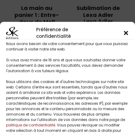
La main au
Sublimation de
panier 1 : Entre-
Lexa Adler
Lexa Adler
deux de Mell
Jemsef
Préférence de
1,99
€
Mell Jemsef
confidentialité
–
Nous avons besoin de votre consentement pour que vous puissiez
5,00
€
5,99
€
continuer à visiter notre site web.
Si vous avez moins de 16 ans et que vous souhaitez donner votre
consentement à des services facultatifs, vous devez demander
l'autorisation à vos tuteurs légaux.
Nous utilisons des cookies et d'autres technologies sur notre site
web. Certains d'entre eux sont essentiels, tandis que d'autres nous
aident à améliorer ce site web et votre expérience. Les données
personnelles peuvent être traitées (par exemple, les
caractéristiques de reconnaissance, les adresses IP), par exemple
pour les annonces et le contenu personnalisés ou la mesure des
annonces et du contenu. Vous trouverez de plus amples
informations sur l'utilisation de vos données dans notre page de
politique de confidentialité
. Vous pouvez révoquer ou modifier
votre sélection à tout moment en cliquant en bas à droite pour