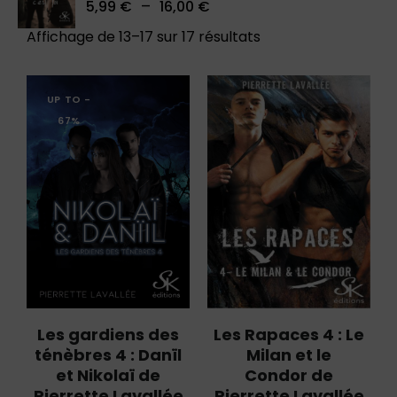
–
5,99
€
16,00
€
sur 5
Affichage de 13–17 sur 17 résultats
UP TO
-
67%
Les gardiens des
Les Rapaces 4 : Le
ténèbres 4 : Danïl
Milan et le
et Nikolaï de
Condor de
Pierrette Lavallée
Pierrette Lavallée