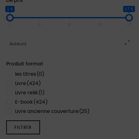
De prix
1 €
17 €
1
5
9
13
17
Auteurs
Produit format
les titres
(0)
Livre
(424)
Livre relié
(1)
E-book
(424)
Livre ancienne couverture
(25)
FILTRER