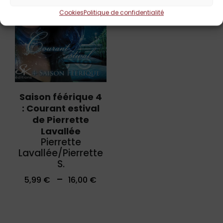
Cookies
Politique de confidentialité
Saison féérique 4
: Courant estival
de Pierrette
Lavallée
Pierrette
Lavallée/Pierrette
S.
–
5,99
€
16,00
€