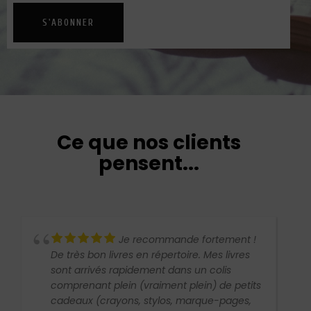
S'ABONNER
Ce que nos clients
pensent...
Je recommande fortement !
Bye
on livres en répertoire. Mes livres
écrit et d'une rar
ivés rapidement dans un colis
relations humain
nt plein (vraiment plein) de petits
(crayons, stylos, marque-pages,