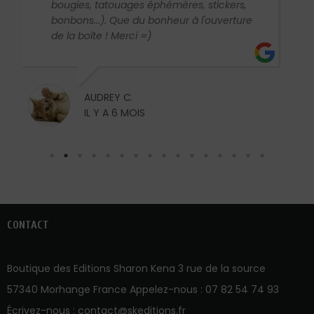
 tatouages éphémères, stickers,
..). Que du bonheur à l'ouverture
CHRISTIANE
te ! Merci =)
IL Y A 1 AN
UDREY C.
 Y A 6 MOIS
CONTACT
Boutique des Editions Sharon Kena 3 rue de la source
57340 Morhange France Appelez-nous :
07 82 54 74 93
Écrivez-nous :
contact@skeditions.fr