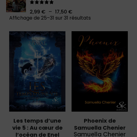
Note
5.00
–
2,99
€
17,50
€
sur 5
Affichage de 25–31 sur 31 résultats
Les temps d’une
Phoenix de
vie 5 : Au cœur de
Samuella Chenier
Samuella Chenier
l’océan de Enel