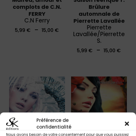
complots de C.N.
Brûlure
FERRY
automnale de
C.N Ferry
Pierrette Lavallée
Pierrette
–
5,99
€
15,00
€
Lavallée/Pierrette
S.
–
5,99
€
15,00
€
Préférence de
confidentialité
Nous avons besoin de votre consentement pour que vous puissiez