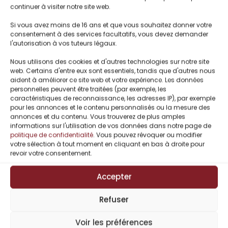
continuer à visiter notre site web.
Si vous avez moins de 16 ans et que vous souhaitez donner votre
consentement à des services facultatifs, vous devez demander
l'autorisation à vos tuteurs légaux.
Saison féérique 2
Saison féérique 3
: Souffle hivernal
: Eveil printanier
Nous utilisons des cookies et d'autres technologies sur notre site
web. Certains d'entre eux sont essentiels, tandis que d'autres nous
de Pierrette
de Pierrette
aident à améliorer ce site web et votre expérience. Les données
Lavallée
Lavallée
personnelles peuvent être traitées (par exemple, les
Pierrette
Pierrette
caractéristiques de reconnaissance, les adresses IP), par exemple
Lavallée/Pierrette
Lavallée/Pierrette
pour les annonces et le contenu personnalisés ou la mesure des
S.
S.
annonces et du contenu. Vous trouverez de plus amples
informations sur l'utilisation de vos données dans notre page de
–
–
5,99
€
15,50
€
5,99
€
16,00
€
politique de confidentialité
. Vous pouvez révoquer ou modifier
votre sélection à tout moment en cliquant en bas à droite pour
revoir votre consentement.
Accepter
Refuser
Voir les préférences