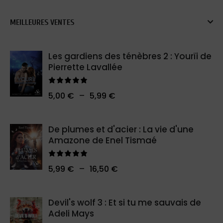
MEILLEURES VENTES
Les gardiens des ténèbres 2 : Yourïi de
Pierrette Lavallée
Note
5.00
–
5,00
€
5,99
€
sur 5
De plumes et d'acier : La vie d'une
Amazone de Enel Tismaé
Note
5.00
–
5,99
€
16,50
€
sur 5
Devil's wolf 3 : Et si tu me sauvais de
Adeli Mays