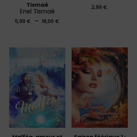
Tismaé
2,99
€
Enel Tismaé
–
5,99
€
18,00
€
Malféa, amour et
Saison féérique 1 :