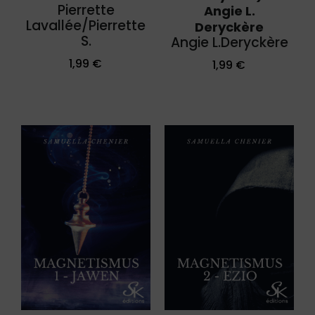
Pierrette
Angie L.
Lavallée/Pierrette
Deryckère
S.
Angie L.Deryckère
1,99
€
1,99
€