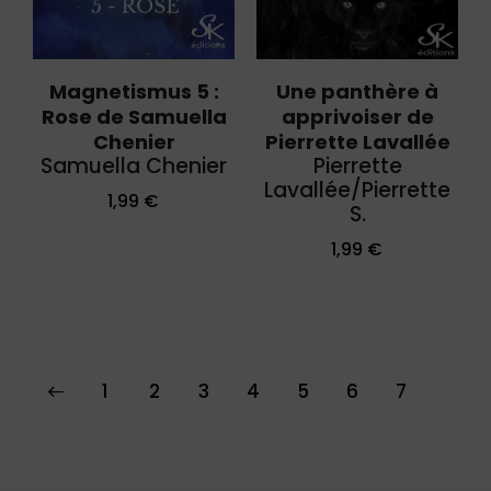
Magnetismus 5 :
Une panthère à
Rose de Samuella
apprivoiser de
Chenier
Pierrette Lavallée
Samuella Chenier
Pierrette
Lavallée/Pierrette
1,99
€
S.
1,99
€
1
2
3
4
5
6
7