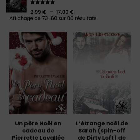
Note
5.00
–
2,99
€
17,00
€
sur 5
Affichage de 73–80 sur 80 résultats
Un père Noël en
L’étrange noël de
cadeau de
Sarah (spin-off
Pierrette Lavallée
de Dirty Loft) de