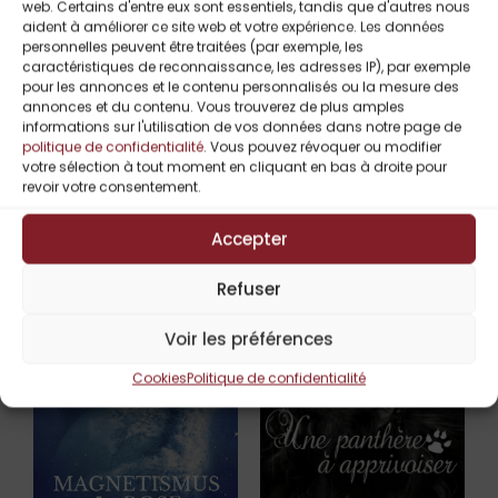
web. Certains d'entre eux sont essentiels, tandis que d'autres nous
aident à améliorer ce site web et votre expérience. Les données
personnelles peuvent être traitées (par exemple, les
Magnetismus 3 :
Magnetismus 4 :
caractéristiques de reconnaissance, les adresses IP), par exemple
Daya de
Méo de Samuella
pour les annonces et le contenu personnalisés ou la mesure des
Samuella Chenier
Chenier
annonces et du contenu. Vous trouverez de plus amples
informations sur l'utilisation de vos données dans notre page de
Samuella Chenier
Samuella Chenier
politique de confidentialité
. Vous pouvez révoquer ou modifier
1,99
€
1,99
€
votre sélection à tout moment en cliquant en bas à droite pour
revoir votre consentement.
Accepter
Refuser
Voir les préférences
Cookies
Politique de confidentialité