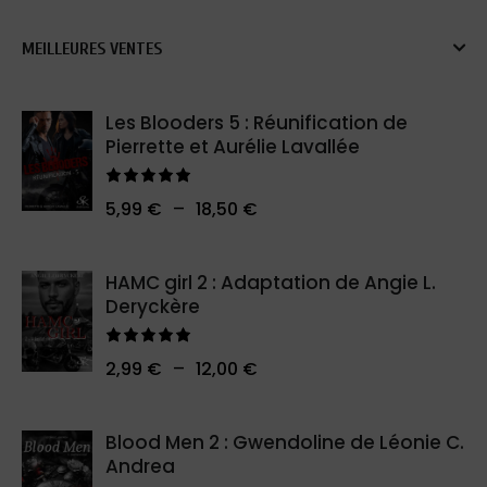
MEILLEURES VENTES
Les Blooders 5 : Réunification de
Pierrette et Aurélie Lavallée
Note
5.00
–
5,99
€
18,50
€
sur 5
HAMC girl 2 : Adaptation de Angie L.
Deryckère
Note
5.00
–
2,99
€
12,00
€
sur 5
Blood Men 2 : Gwendoline de Léonie C.
Andrea