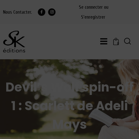
Se connecter ou
Nous Contacter.
S'enregistrer
0
Devil’s Wolf spin-off
1 : Scarlett de Adeli
Mays