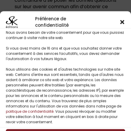
contraindre à se poser les bonnes questions
sur leur avenir commun afin d’obtenir ce
bonheur qui leur manque tant.
Préférence de
confidentialité
Tropes & Thématiques :
Nous avons besoin de votre consentement pour que vous puissiez
continuer à visiter notre site web.
Romance de club de motards / MC
Si vous avez moins de 16 ans et que vous souhaitez donner votre
Conflit interne et résilience personnelle
consentement à des services facultatifs, vous devez demander
Sécurité et protection dans un monde dangereux
l'autorisation à vos tuteurs légaux.
Loyauté et solidarité de groupe
Romance rédemption : reconstruire la confiance
Nous utilisons des cookies et d'autres technologies sur notre site
web. Certains d'entre eux sont essentiels, tandis que d'autres nous
Affrontement des blessures du passé
aident à améliorer ce site web et votre expérience. Les données
Amour interdit / différence d’âge
personnelles peuvent être traitées (par exemple, les
Enemies to lovers / Slow burn
caractéristiques de reconnaissance, les adresses IP), par exemple
pour les annonces et le contenu personnalisés ou la mesure des
annonces et du contenu. Vous trouverez de plus amples
informations sur l'utilisation de vos données dans notre page de
politique de confidentialité
. Vous pouvez révoquer ou modifier
Titres Similaires
votre sélection à tout moment en cliquant en bas à droite pour
revoir votre consentement.