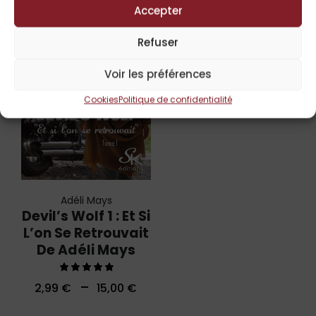
Accepter
UP TO
-
50%
Refuser
Voir les préférences
Cookies
Politique de confidentialité
Adéli Mays
Devil’s Wolf 1 : Et Si
L’on Se Retrouvait
De Adéli Mays
Note
–
2,99
€
15,00
€
5.00
sur 5