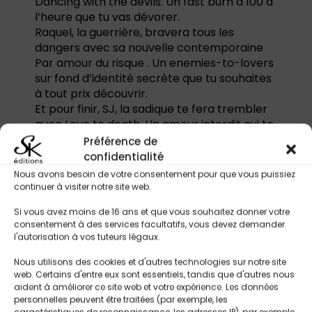
Dancing with the devils. Un fast burn à 100 à
l’heure que tu vas dévorer.
Raquel, la guerrière, bravera tous les
dangers avec sa nouvelle contemporaine
Par amour du risque . Un enemies-to-lovers
sur fond d’identité secrète que tu souhaites
à tout prix découvrir.
Et pour finir, SJ, la sadique te fera trembler
avec Love to death. Un amour interdit qui te
captivera jusqu’au point final.
Préférence de
Prêt à succomber à notre ouvrage ? Les
confidentialité
Spicy Riders n’attendent que toi…
Nous avons besoin de votre consentement pour que vous puissiez
continuer à visiter notre site web.
Tropes présents dans le recueil :
Si vous avez moins de 16 ans et que vous souhaitez donner votre
Romance biker
consentement à des services facultatifs, vous devez demander
Slow burn & fast burn
l'autorisation à vos tuteurs légaux.
Seconde chance
Nous utilisons des cookies et d'autres technologies sur notre site
Enemies to lovers
web. Certains d'entre eux sont essentiels, tandis que d'autres nous
Strangers to lovers
aident à améliorer ce site web et votre expérience. Les données
Amour interdit
personnelles peuvent être traitées (par exemple, les