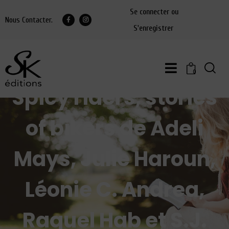
Se connecter ou
Nous Contacter.
S'enregistrer
0
Spicy riders, stories
of bikers de Adeli
Mays, Julie Haroun,
Léonie C. Andrea,
Raquel Hab et S.J.