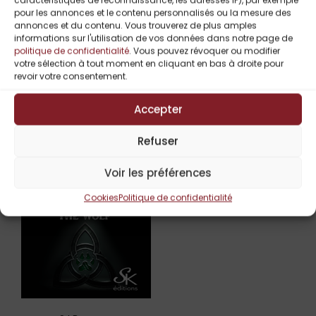
Identité secrète
caractéristiques de reconnaissance, les adresses IP), par exemple
pour les annonces et le contenu personnalisés ou la mesure des
Cinq styles, un univers commun
annonces et du contenu. Vous trouverez de plus amples
informations sur l'utilisation de vos données dans notre page de
politique de confidentialité
. Vous pouvez révoquer ou modifier
votre sélection à tout moment en cliquant en bas à droite pour
Titres Similaires
revoir votre consentement.
Accepter
Refuser
Voir les préférences
Cookies
Politique de confidentialité