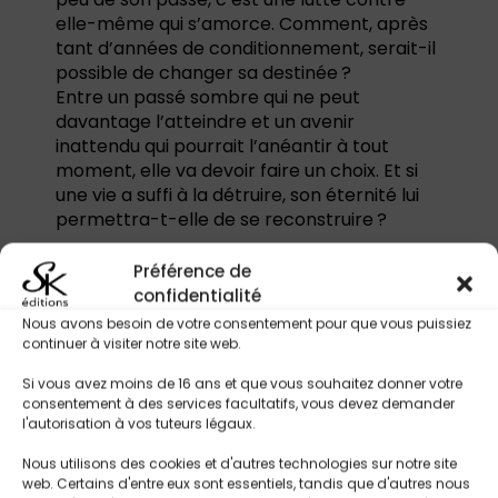
elle-même qui s’amorce. Comment, après
tant d’années de conditionnement, serait-il
possible de changer sa destinée ?
Entre un passé sombre qui ne peut
davantage l’atteindre et un avenir
inattendu qui pourrait l’anéantir à tout
moment, elle va devoir faire un choix. Et si
une vie a suffi à la détruire, son éternité lui
permettra-t-elle de se reconstruire ?
Préférence de
Tropes & Thématiques :
confidentialité
Nous avons besoin de votre consentement pour que vous puissiez
Urban fantasy sombre
continuer à visiter notre site web.
Héroïne immortelle en quête de
rédemption
Si vous avez moins de 16 ans et que vous souhaitez donner votre
Vengeance ancienne / passé sanglant
consentement à des services facultatifs, vous devez demander
l'autorisation à vos tuteurs légaux.
Reconstruction intérieure
Héros humain ou mystérieux / rencontre
Nous utilisons des cookies et d'autres technologies sur notre site
bouleversante
web. Certains d'entre eux sont essentiels, tandis que d'autres nous