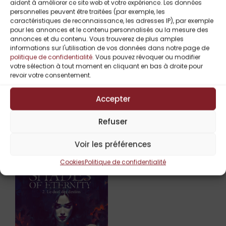
Conditionnement psychologique /
aident à améliorer ce site web et votre expérience. Les données
personnelles peuvent être traitées (par exemple, les
trauma profond
caractéristiques de reconnaissance, les adresses IP), par exemple
Amour vs liberté
pour les annonces et le contenu personnalisés ou la mesure des
Ennemis intérieurs / lutte contre soi-
annonces et du contenu. Vous trouverez de plus amples
même
informations sur l'utilisation de vos données dans notre page de
Monstres du passé / dilemme moral
politique de confidentialité
. Vous pouvez révoquer ou modifier
votre sélection à tout moment en cliquant en bas à droite pour
Rédemption par l’amour
revoir votre consentement.
Slow burn
Accepter
Refuser
Titres Similaires
Voir les préférences
Cookies
Politique de confidentialité