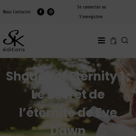
Se connecter ou
Nous Contacter.
S'enregistrer
0
Shades of Eternity 1 :
Le secret de
l’éternité de Eve
Dawn