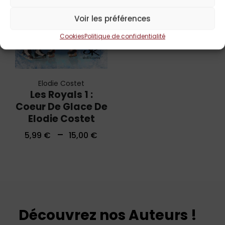
Voir les préférences
Cookies
Politique de confidentialité
Elodie Costet
Les Royals 1 :
Coeur De Glace De
Elodie Costet
–
5,99
€
15,00
€
Découvrez nos Auteurs !