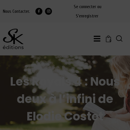
Se connecter ou
Nous Contacter.
S'enregistrer
0
Les Royals 4 : Nous
deux à l’infini de
Elodie Costet