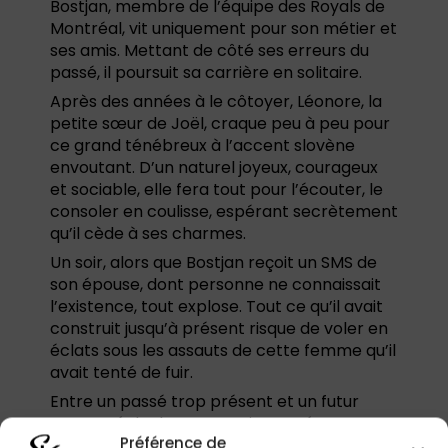
Bostjan, membre de l’équipe des Royals de
Montréal, vit uniquement pour son métier et
ses amis. Mettant de côté ses erreurs du
passé, il poursuit sa carrière en solitaire.
Après des années à le côtoyer, Léonore, la
petite sœur de Joël, craque peu à peu pour
ce grand ténébreux à l’accent slovène
envoutant. D’un naturel joyeux, courageux
et sociable, elle fera tout pour l’écouter, le
consoler en coulisse, espérant secrètement
qu’il cède à ses charmes.
Un soir, alors que Bostjan reçoit un SMS de
son épouse, dont personne ne connaissait
l’existence, tout explose. Tout ce qu’il avait
construit jusqu’à présent risque de voler en
éclats sous les assauts de cette femme qu’il
avait tenté de fuir.
Entre un passé trop présent et un futur
composé de doutes, Bostjan et Léonore
Préférence de
parviendront-ils à se trouver ?