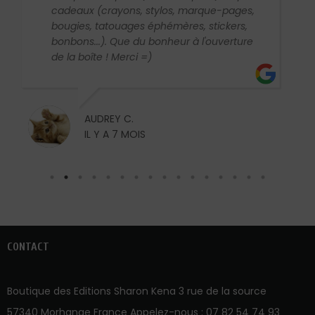
cadeaux (crayons, stylos, marque-pages,
bougies, tatouages éphémères, stickers,
bonbons...). Que du bonheur à l'ouverture
de la boîte ! Merci =)
AUDREY C.
IL Y A 7 MOIS
CONTACT
Boutique des Editions Sharon Kena 3 rue de la source
57340 Morhange France Appelez-nous :
07 82 54 74 93