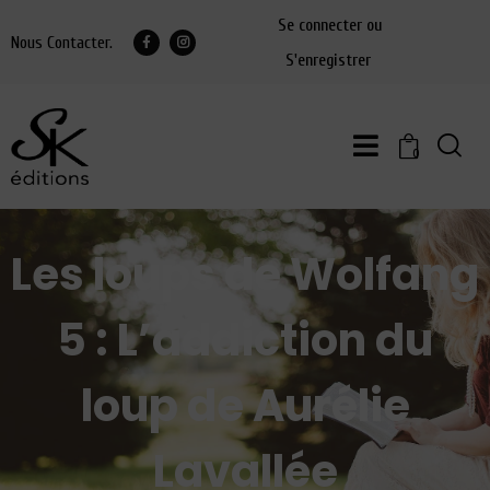
Se connecter ou
Nous Contacter.
S'enregistrer
0
Les loups de Wolfang
5 : L’addiction du
loup de Aurélie
Lavallée