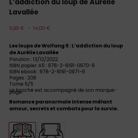
L’addiction du loup de Aurélie
Lavallée
5,99
€
–
14,00
€
Les loups de Wolfang 5 : L’addiction du loup
de Aurélie Lavallée
Parution : 13/12/2022
ISBN papier A5 : 978-2-8191-0970-9
ISBN ebook : 978-2-8191-0971-6
Pages : 208
Tome 5/5
Le broché est accompagné de son marque-
page.
Romance paranormale intense mêlant
amour, secrets et combats pour la survie.
Livre
E-book