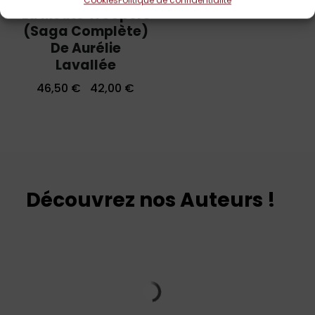
La Meute Troopers
(saga Complète)
De Aurélie
Lavallée
46,50
€
42,00
€
Découvrez nos Auteurs !