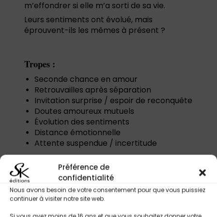
m’effondrer si elle m’a sorti de sa vie.
Leurs sentiments ont évolué, mais
éprouvent-ils les mêmes à présent ?
Tropes :
Seconde chance en amour
Retrouvailles après séparation
Invitation surprise / espoir de reconquête
Doutes amoureux mutuels
Évolution des sentiments
Distance émotionnelle
Attente suspendue / incertitude
Préférence de
confidentialité
Titres Similaires
Nous avons besoin de votre consentement pour que vous puissiez
continuer à visiter notre site web.
Si vous avez moins de 16 ans et que vous souhaitez donner votre