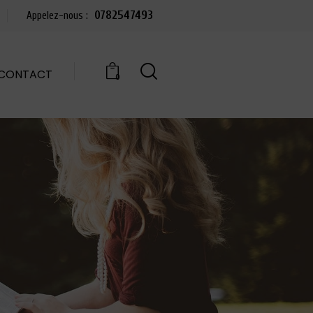
0782547493
Appelez-nous :
CONTACT
0