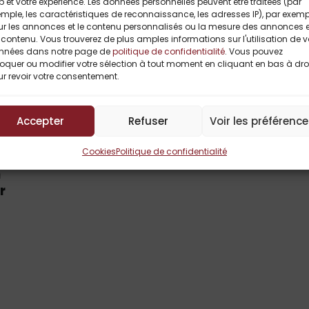
 et votre expérience. Les données personnelles peuvent être traitées (par
mple, les caractéristiques de reconnaissance, les adresses IP), par exemp
ur les annonces et le contenu personnalisés ou la mesure des annonces e
contenu. Vous trouverez de plus amples informations sur l'utilisation de 
nnées dans notre page de
politique de confidentialité
. Vous pouvez
oquer ou modifier votre sélection à tout moment en cliquant en bas à dro
r revoir votre consentement.
Accepter
Refuser
Voir les préférenc
Cookies
Politique de confidentialité
n
r