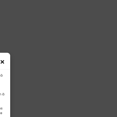
 à
n à
ns
te