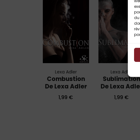
web
exe
po
du 
do
rév
pou
Lexa Adler
Lexa Adler
Combustion
Sublimatio
De Lexa Adler
De Lexa Adle
1,99
€
1,99
€