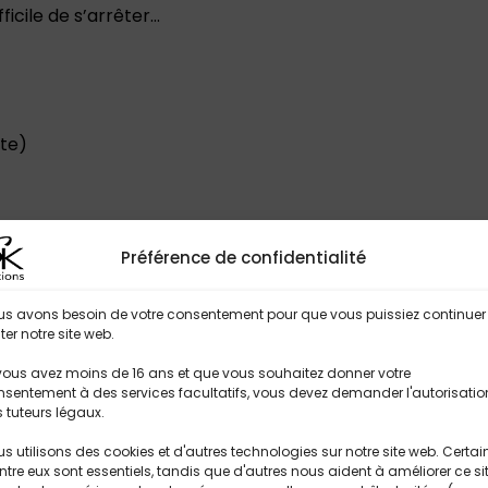
ficile de s’arrêter…
ite)
Préférence de confidentialité
us avons besoin de votre consentement pour que vous puissiez continuer
iter notre site web.
Titres Similaires
vous avez moins de 16 ans et que vous souhaitez donner votre
sentement à des services facultatifs, vous devez demander l'autorisatio
 tuteurs légaux.
s utilisons des cookies et d'autres technologies sur notre site web. Certai
ntre eux sont essentiels, tandis que d'autres nous aident à améliorer ce si