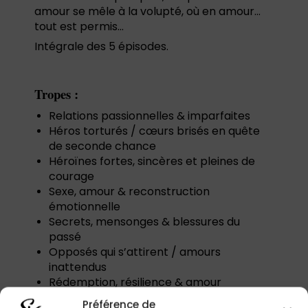
amour se mêle à la volupté, où en amour…
tout est permis…
Intégrale des 5 épisodes.
Tropes :
Relations passionnelles & imparfaites
Héros torturés / cœurs brisés en quête
de seconde chance
Héroïnes fortes, sincères et pleines de
courage
Sexe, amour & reconstruction
émotionnelle
Secrets, mensonges & blessures du
passé
Opposés qui s’attirent / amours
inattendus
Rédemption, résilience & amour
transformateur
Préférence de