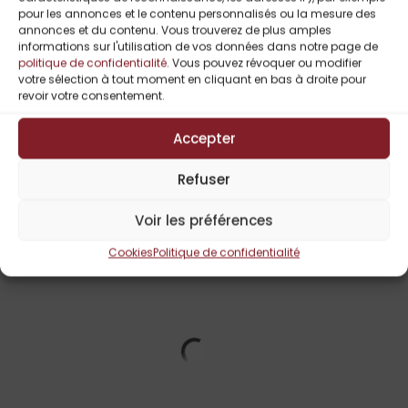
pour les annonces et le contenu personnalisés ou la mesure des
C.N Ferry
annonces et du contenu. Vous trouverez de plus amples
Opium De C.N.
informations sur l'utilisation de vos données dans notre page de
FERRY
politique de confidentialité
. Vous pouvez révoquer ou modifier
votre sélection à tout moment en cliquant en bas à droite pour
1,99
€
revoir votre consentement.
Accepter
Refuser
Voir les préférences
Découvrez nos Auteurs !
Cookies
Politique de confidentialité