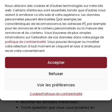
Respect de vos droits en
Nous utilisons des cookies et d'autres technologies sur notre site
web. Certains d'entre eux sont essentiels, tandis que d'autres nous
matière de protection des
aident à améliorer ce site web et votre expérience. Les données
personnelles peuvent être traitées (par exemple, les
données
caractéristiques de reconnaissance, les adresses IP), par exemple
pour les annonces et le contenu personnalisés ou la mesure des
Notre hébergement, mais aussi notre site internet sont
annonces et du contenu. Vous trouverez de plus amples
informations sur l'utilisation de vos données dans notre page de
couverts par un contrat de maintenance afin de les
politique de confidentialité
. Vous pouvez révoquer ou modifier
maintenir à jour techniquement parlant et ainsi éviter les
votre sélection à tout moment en cliquant en bas à droite pour
risques de sécurité.
revoir votre consentement.
Les données transmises via le formulaire de contact sont
conservées sur notre serveur. Hormis les mécanismes mis
Accepter
en place afin de consulter et effacer les données
transmises, il vous est loisible de prendre contact via
Refuser
l’adresse mail
contact@leseditionssharonkena.com
afin
de vérifier que :
Voir les préférences
Vos données ont bien été effacées ;
Cookies
Politique de confidentialité
Vérifier l’exactitude des données transmises ;
Rectifier les données transmises ;
Toute question que vous vous poseriez en