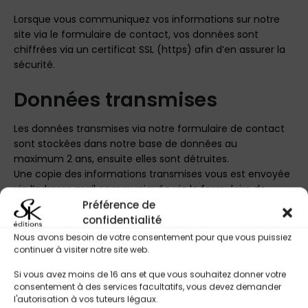
Lorsque vous communiquez vos informations sur notre
site via le formulaire de contact, vos données sont
chiffrées via un certificat SSL (https) afin d’en assurer la
sécurité.
Données transmises
Les données transmises via notre formulaire de contact
sont stockées dans notre base de données au
maximum 2 ans, ensuite elles sont détruites.
Une copie des informations transmises vous est envoyée
via l’adresse mail communiquée via le formulaire de
contact.
Préférence de
confidentialité
Lorsque vous effectuez un achat, vos informations sont
Nous avons besoin de votre consentement pour que vous puissiez
conservées de manière à pouvoir traiter votre
continuer à visiter notre site web.
commande.
Il est possible de demander l’effacement de votre
Si vous avez moins de 16 ans et que vous souhaitez donner votre
consentement à des services facultatifs, vous devez demander
compte via votre zone client.
l'autorisation à vos tuteurs légaux.